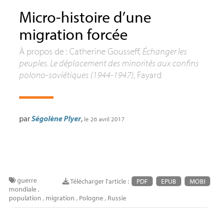
Micro-histoire d’une
migration forcée
À propos de : Catherine Gousseff,
Échanger les
peuples. Le déplacement des minorités aux confins
polono-soviétiques (1944-1947)
, Fayard
par
Ségolène Plyer
,
le 26 avril 2017
guerre
Télécharger l'article :
PDF
EPUB
MOBI
mondiale
,
population
,
migration
,
Pologne
,
Russie