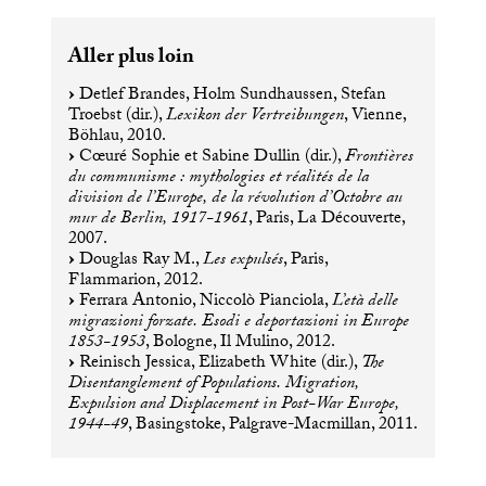
Aller plus loin
Detlef Brandes, Holm Sundhaussen, Stefan
Troebst (dir.),
Lexikon der Vertreibungen
, Vienne,
Böhlau, 2010.
Cœuré Sophie et Sabine Dullin (dir.),
Frontières
du communisme : mythologies et réalités de la
division de l’Europe, de la révolution d’Octobre au
mur de Berlin, 1917-1961
, Paris, La Découverte,
2007.
Douglas Ray M.,
Les expulsés
, Paris,
Flammarion, 2012.
Ferrara Antonio, Niccolò Pianciola,
L’età delle
migrazioni forzate. Esodi e deportazioni in Europe
1853-1953
, Bologne, Il Mulino, 2012.
Reinisch Jessica, Elizabeth White (dir.),
The
Disentanglement of Populations. Migration,
Expulsion and Displacement in Post-War Europe,
1944-49
, Basingstoke, Palgrave-Macmillan, 2011.