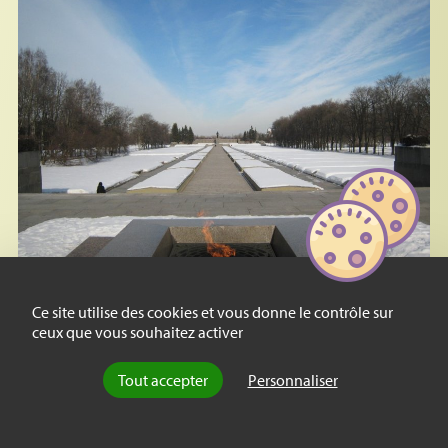
Ce site utilise des cookies et vous donne le contrôle sur
ceux que vous souhaitez activer
Essai
Leningrad assiégé : une
Tout accepter
Personnaliser
mémoire conflictuelle
Deux ans et demi de siège, près de deux