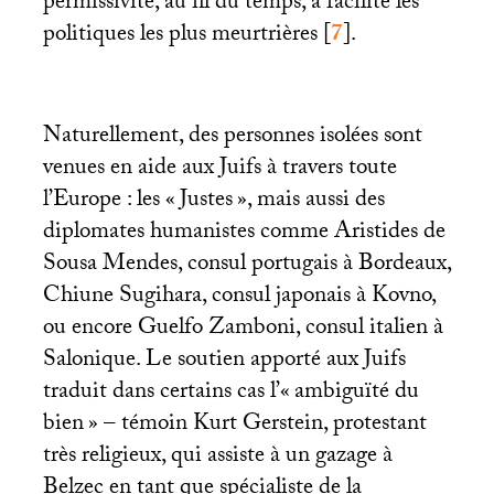
permissivité, au fil du temps, a facilité les
politiques les plus meurtrières
[
7
]
.
Naturellement, des personnes isolées sont
venues en aide aux Juifs à travers toute
l’Europe : les «
Justes
», mais aussi des
diplomates humanistes comme Aristides de
Sousa Mendes, consul portugais à Bordeaux,
Chiune Sugihara, consul japonais à Kovno,
ou encore Guelfo Zamboni, consul italien à
Salonique. Le soutien apporté aux Juifs
traduit dans certains cas l’«
ambiguïté du
bien
» – témoin Kurt Gerstein, protestant
très religieux, qui assiste à un gazage à
Belzec en tant que spécialiste de la