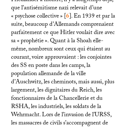
Friedländer a montré, il y a longtemps déjà,
que l’antisémitisme nazi relevait d’une
«
psychose collective
»
[
6
]
. En 1939 et par la
suite, beaucoup d’Allemands comprenaient
parfaitement ce que Hitler voulait dire avec
sa «
prophétie
». Quant à la Shoah elle-
même, nombreux sont ceux qui étaient au
courant, voire approuvaient : les conjointes
des
SS
en poste dans les camps, la
population allemande de la ville
d’Auschwitz, les cheminots, mais aussi, plus
largement, les dignitaires du Reich, les
fonctionnaires de la Chancellerie et du
RSHA
, les industriels, les soldats de la
Wehrmacht. Lors de l’invasion de l’
URSS
,
les massacres de civils s’accompagnent de