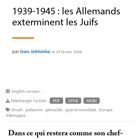
1939-1945 : les Allemands
exterminent les Juifs
par
Ivan Jablonka
,
le 29 février 2008
English version
|
Télécharger l'article :
PDF
EPUB
MOBI
Shoah
,
judaïsme
,
génocide
,
guerre mondiale
,
Europe
,
Allemagne
Dans ce qui restera comme son chef-