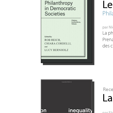
Le
Phil
par
Ni
La ph
Prena
des c
Rec
La
par
Fl