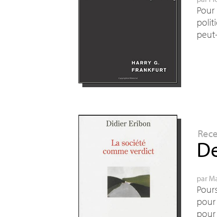
Pour 
polit
peut-
Rec
De
par
Ma
Pour
pour 
pour 