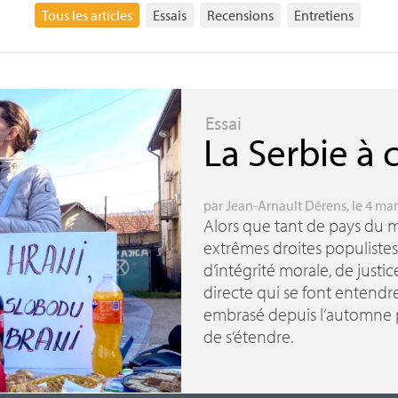
Tous les articles
Essais
Recensions
Entretiens
Essai
La Serbie à 
par
Jean-Arnault Dérens
, le 4 ma
Alors que tant de pays du 
extrêmes droites populistes
d’intégrité morale, de justi
directe qui se font entendr
embrasé depuis l’automne pa
de s’étendre.