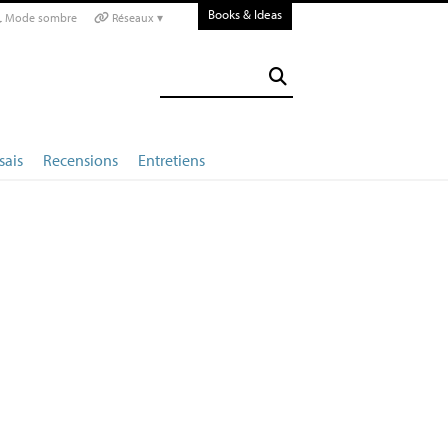
Books & Ideas
Mode sombre
Réseaux ▾
sais
Recensions
Entretiens