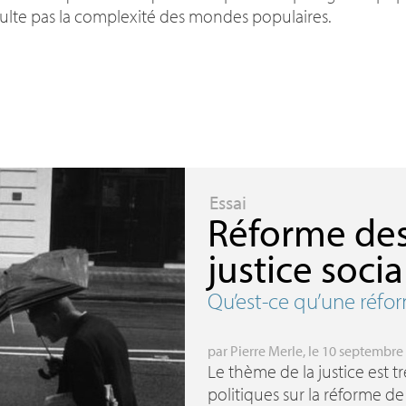
ulte pas la complexité des mondes populaires.
Essai
Réforme des 
justice socia
Qu’est-ce qu’une réfor
par
Pierre Merle
, le 10 septembre
Le thème de la justice est t
politiques sur la réforme de 