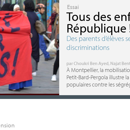
Essai
Tous des enf
République
Des parents d’élèves s
discriminations
par
Choukri Ben Ayed
,
Najat Bent
À Montpellier, la mobilisati
Petit-Bard-Pergola illustre l
populaires contre les ségrég
ension