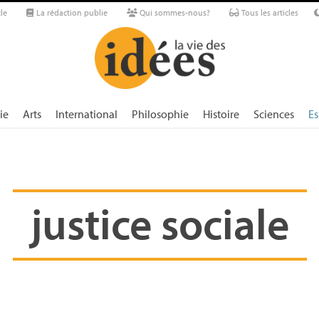
le
La rédaction publie
Qui sommes-nous?
Tous les articles
ie
Arts
International
Philosophie
Histoire
Sciences
Es
justice sociale