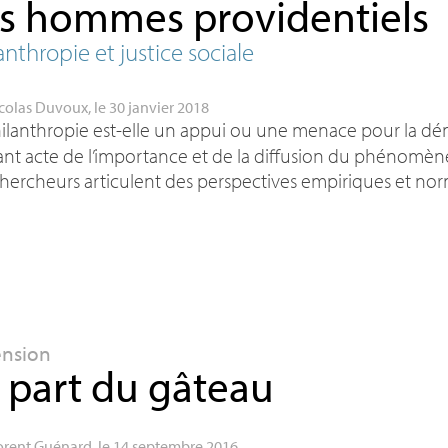
s hommes providentiels
anthropie et justice sociale
colas Duvoux
, le 30 janvier 2018
ilanthropie est-elle un appui ou une menace pour la démo
nt acte de l’importance et de la diffusion du phénomène
hercheurs articulent des perspectives empiriques et norm
ension
 part du gâteau
orent Guénard
, le 14 septembre 2016