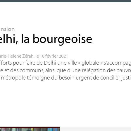
ension
lhi, la bourgeoise
rie-Hélène Zérah
, le 18 février 2021
fforts pour faire de Delhi une ville «
globale
» s’accompag
e et des communs, ainsi que d’une relégation des pauvres
 métropole témoigne du besoin urgent de concilier justic