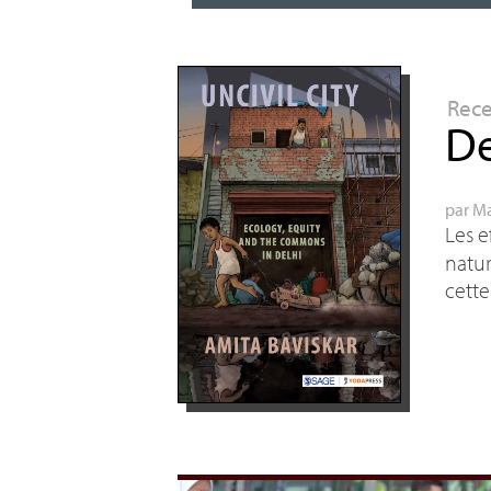
Rec
De
par
Ma
Les e
natur
cette