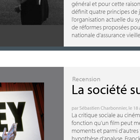
général et pour cette raiso
définit quatre principes de 
l’organisation actuelle du sy
de réformes proposées pour 
nationale d’assurance vieille
Recension
La société s
par
Sébastien Charbonnier
, le 18
La critique sociale au ciné
fonction qu’un film peut me
moments et parmi d’autres f
hypothèse d’analyse, Franck