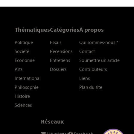
Thématiques
Catégories
À propos
Politique
Essais
Qui sommes-nous
?
Société
Recensions
Contact
Économie
Entretiens
Soumettre un article
Arts
Dossiers
Contributeurs
International
Liens
Philosophie
Plan du site
Histoire
Sciences
Réseaux
Newsletter
Facebook