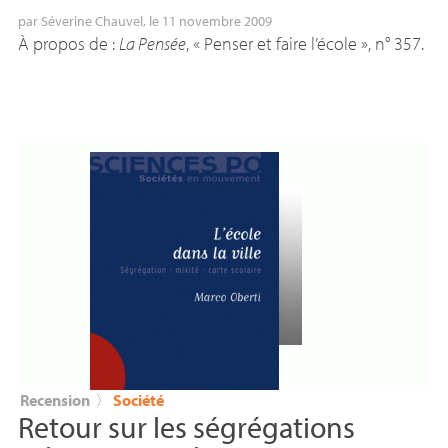
par
Séverine Chauvel
, le 11 novembre 2009
À propos de :
La Pensée
, «
Penser et faire l’école
», n° 357.
Recension
〉
Société
Retour sur les ségrégations