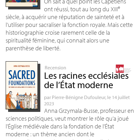
On sait à quel point les Capétiens
e
ont réussi, tout au long du
XIII
siècle, à acquérir une réputation de sainteté et à
l’utiliser pour sacraliser la fonction royale. Mais cette
historiographie croise rarement celle de la
spiritualité féminine, qui connait alors une
parenthèse de liberté.
Recension
Les racines ecclésiales
de l’État moderne
par
Pierre-Bénigne Dufouleur
, le 14 juillet
2023
Anna Grzymala-Busse, professeur en
sciences politiques, veut montrer le rôle qu’a joué
l’Église médiévale dans la fondation de l’État
moderne : un thème ancien dont le