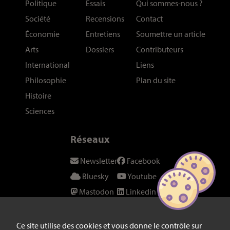
Politique
Essais
Qui sommes-nous
?
Société
Recensions
Contact
Économie
Entretiens
Soumettre un article
Arts
Dossiers
Contributeurs
International
Liens
Philosophie
Plan du site
Histoire
Sciences
Réseaux
Newsletter
Facebook
Bluesky
Youtube
Mastodon
Linkedin
Threads
SeenThis
Instagram
Fil RSS
Ce site utilise des cookies et vous donne le contrôle sur