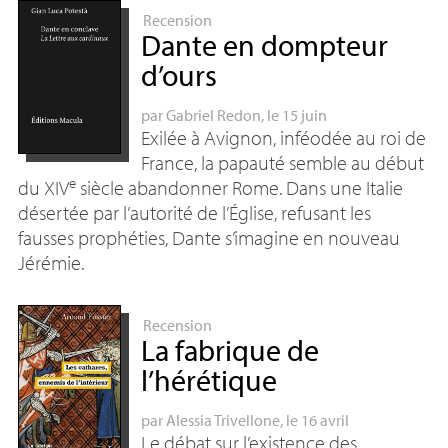
Recension
Dante en dompteur
d’ours
par
Gabriel Redon
, le 15 juin
Exilée à Avignon, inféodée au roi de
France, la papauté semble au début
e
du
XIV
siècle abandonner Rome. Dans une Italie
désertée par l’autorité de l’Église, refusant les
fausses prophéties, Dante s’imagine en nouveau
Jérémie.
Recension
La fabrique de
l’hérétique
par
Alessia Trivellone
, le 16 avril
Le débat sur l’existence des