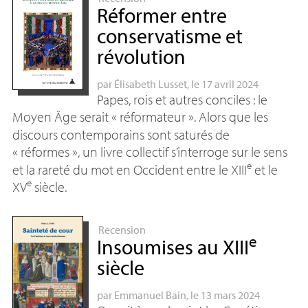
Réformer entre
conservatisme et
révolution
par
Élisabeth Lusset
, le 17 avril 2024
Papes, rois et autres conciles : le
Moyen Âge serait «
réformateur
». Alors que les
discours contemporains sont saturés de
«
réformes
», un livre collectif s’interroge sur le sens
e
et la rareté du mot en Occident entre le
XIII
et le
e
XV
siècle.
Recension
e
Insoumises au
XIII
siècle
par
Emmanuel Bain
, le 13 mars 2024