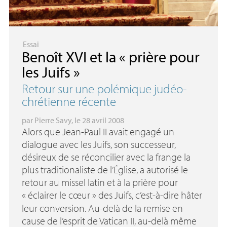
Essai
Benoît
XVI
et la «
prière pour
les Juifs
»
Retour sur une polémique judéo-
chrétienne récente
par
Pierre Savy
, le 28 avril 2008
Alors que Jean-Paul
II
avait engagé un
dialogue avec les Juifs, son successeur,
désireux de se réconcilier avec la frange la
plus traditionaliste de l’Église, a autorisé le
retour au missel latin et à la prière pour
«
éclairer le cœur
» des Juifs, c’est-à-dire hâter
leur conversion. Au-delà de la remise en
cause de l’esprit de Vatican
II
, au-delà même