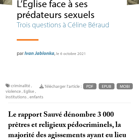
L’Église face à ses
prédateurs sexuels
Trois questions à Céline Béraud
par
Ivan Jablonka
,
le 6 octobre 2021
criminalité
,
Télécharger l'article :
PDF
EPUB
MOBI
violence
,
Eglise
,
institutions
,
enfants
Le rapport Sauvé dénombre 3 000
prêtres et religieux pédocriminels, la
majorité des agissements ayant eu lieu