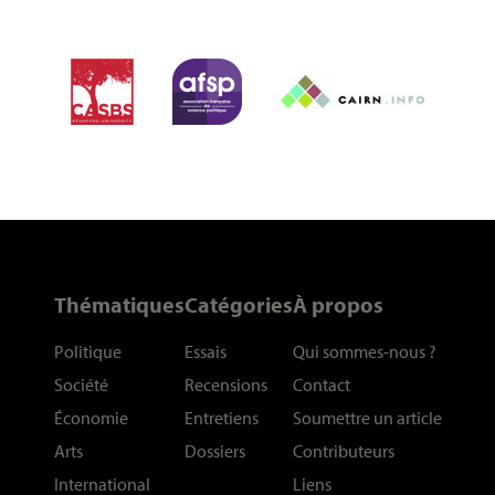
Thématiques
Catégories
À propos
Politique
Essais
Qui sommes-nous
?
Société
Recensions
Contact
Économie
Entretiens
Soumettre un article
Arts
Dossiers
Contributeurs
International
Liens