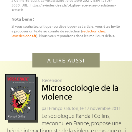
à Céline Béraud »,
La Vie des idées
, 6 octobre 2021. ISSN : 2105-
3030. URL : https://laviedesidees.fr/L-Eglise-face-a-ses-predateurs-
sexuels
Nota bene :
Si vous souhaitez critiquer ou développer cet article, vous êtes invité
à proposer un texte au comité de rédaction (
redaction
chez
laviedesidees.fr
). Nous vous répondrons dans les meilleurs délais.
À LIRE AUSSI
Recension
Microsociologie de la
violence
par
François Buton
, le 17 novembre 2011
Le sociologue Randall Collins,
méconnu en France, propose une
théorie interactionniste de la violence physique qui