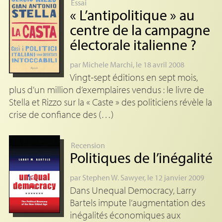
Essai
«
L’antipolitique
» au
centre de la campagne
électorale italienne
?
par
Michele Marchi
, le 18 avril 2008
Vingt-sept éditions en sept mois,
plus d’un million d’exemplaires vendus : le livre de
Stella et Rizzo sur la « Caste » des politiciens révèle la
crise de confiance des (…)
Recension
Politiques de l’inégalité
par
Stephen W. Sawyer
, le 12 janvier 2009
Dans Unequal Democracy, Larry
Bartels impute l’augmentation des
inégalités économiques aux