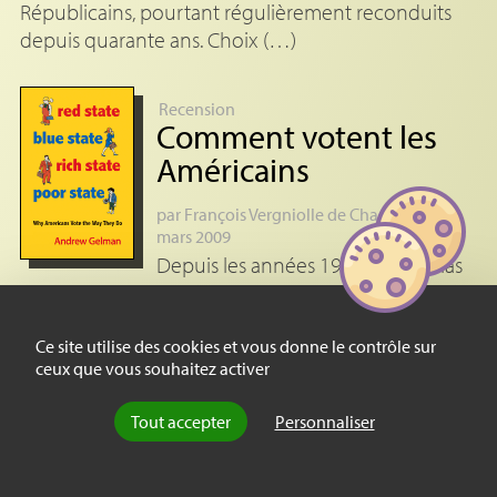
Républicains, pourtant régulièrement reconduits
depuis quarante ans. Choix (…)
Recension
Comment votent les
Américains
par
François Vergniolle de Chantal
, le 16
mars 2009
Depuis les années 1980, les médias
ont fait des « guerres culturelles » la trame
principale des luttes politiques aux États-Unis. Mais
en emportant 53 % du vote ouvrier lors (…)
Ce site utilise des cookies et vous donne le contrôle sur
ceux que vous souhaitez activer
Essai
Tout accepter
Personnaliser
Le regard d’un
démographe