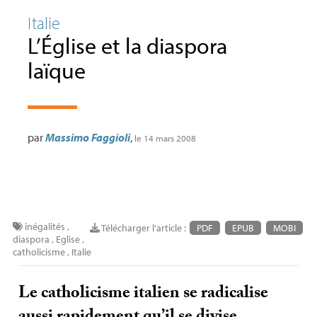
Italie
L’Église et la diaspora
laïque
par
Massimo Faggioli
,
le 14 mars 2008
inégalités
,
Télécharger l'article :
PDF
EPUB
MOBI
diaspora
,
Eglise
,
catholicisme
,
Italie
Le catholicisme italien se radicalise