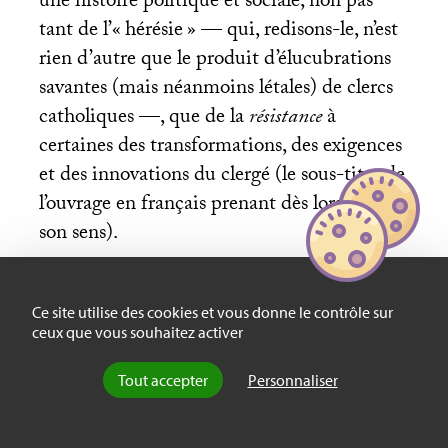
une histoire politique et sociale, non pas
tant de l’«
hérésie
» — qui, redisons-le, n’est
rien d’autre que le produit d’élucubrations
savantes (mais néanmoins létales) de clercs
catholiques —, que de la
résistance
à
certaines des transformations, des exigences
et des innovations du clergé (le sous-titre de
l’ouvrage en français prenant dès lors tout
son sens).
Ce site utilise des cookies et vous donne le contrôle sur
ceux que vous souhaitez activer
Tout accepter
Personnaliser
À quel stade la persistance dans
cette résistance devint-elle ce