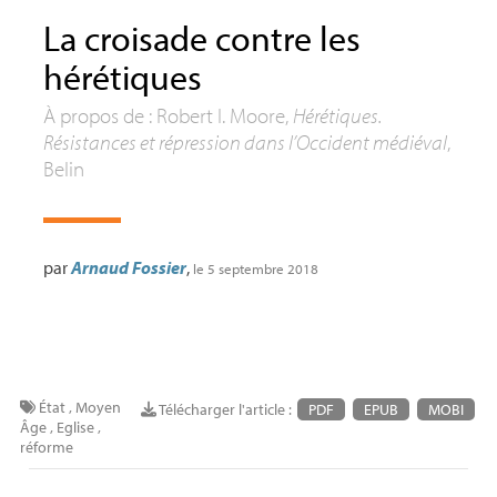
La croisade contre les
hérétiques
À propos de : Robert I. Moore,
Hérétiques.
Résistances et répression dans l’Occident médiéval
,
Belin
par
Arnaud Fossier
,
le 5 septembre 2018
État
,
Moyen
Télécharger l'article :
PDF
EPUB
MOBI
Âge
,
Eglise
,
réforme