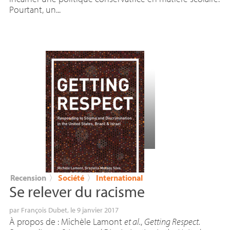
Pourtant, un...
Recension
〉
Société
〉
International
Se relever du racisme
par
François Dubet
, le 9 janvier 2017
À propos de : Michèle Lamont
et al.
,
Getting Respect.