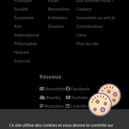
Politique
Essais
Qui sommes-nous
?
Société
Recensions
Contact
Économie
Entretiens
Soumettre un article
Arts
Dossiers
Contributeurs
International
Liens
Philosophie
Plan du site
Histoire
Sciences
Réseaux
Newsletter
Facebook
Bluesky
Youtube
Mastodon
Linkedin
Threads
SeenThis
Instagram
Fil RSS
Ce site utilise des cookies et vous donne le contrôle sur