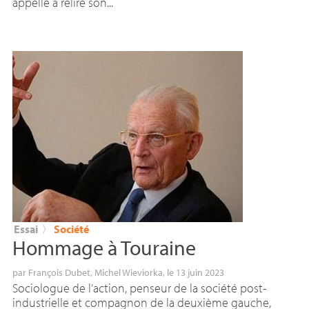
appelle à relire son...
Essai
〉
Société
Hommage à Touraine
par
François Dubet
,
Michel Wieviorka
, le 13 juin 2023
Sociologue de l’action, penseur de la société post-
industrielle et compagnon de la deuxième gauche,