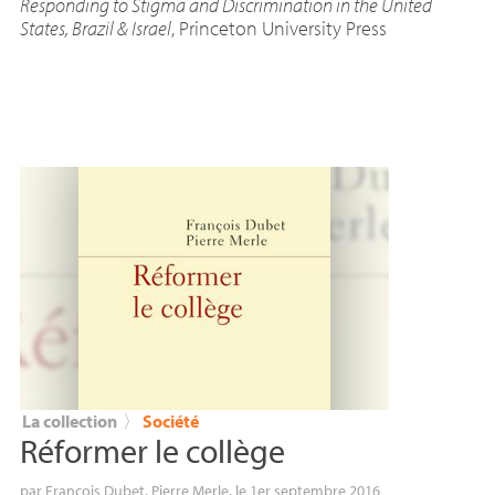
Responding to Stigma and Discrimination in the United
States, Brazil & Israel
, Princeton University Press
La collection
〉
Société
Réformer le collège
par
François Dubet
,
Pierre Merle
, le 1er septembre 2016