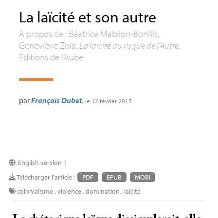
La laïcité et son autre
À propos de : Béatrice Mabilon-Bonfils,
Geneviève Zoïa,
La laïcité au risque de l’Autre
,
Éditions de l’Aube
par
François Dubet
,
le 12 février 2015
English version
|
Télécharger l'article :
PDF
EPUB
MOBI
colonialisme
,
violence
,
domination
,
laïcité