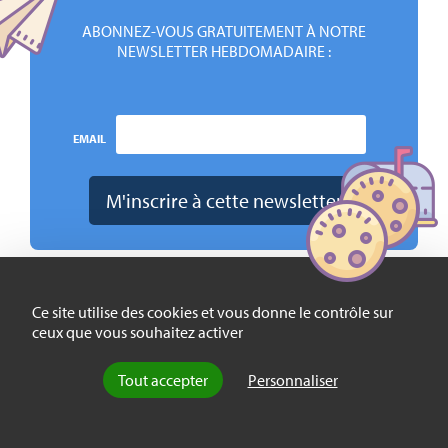
ABONNEZ-VOUS GRATUITEMENT À NOTRE
NEWSLETTER HEBDOMADAIRE :
EMAIL
Ce site utilise des cookies et vous donne le contrôle sur
ceux que vous souhaitez activer
Pour citer cet article :
François Dubet, « La laïcité et son autre »,
La Vie des idées
, 12 février
Tout accepter
Personnaliser
2015. ISSN : 2105-3030. URL : https://laviedesidees.fr/La-laicite-et-
son-autre
Nota bene :