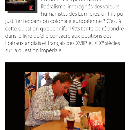
libéralisme, imprégnés des valeurs
humanistes des Lumières, ont-ils pu
justifier l’expansion coloniale européenne
? C’est à
cette question que Jennifer Pitts tente de répondre
dans le livre qu’elle consacre aux positions des
e
e
libéraux anglais et français des
XVIII
et
XIX
siècles
sur la question impériale.