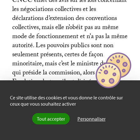
CNCC
émet des avis sur les lois concernant
les négociations collectives et les
déclarations d’extension des conventions
collectives, mais elle n’obéit pas au même
mode de fonctionnement et n’a pas la même
autorité. Les pouvoirs publics sont non
seulement présents, certes de façon
minoritaire, mais c’est le ministre du Travail
qui préside la commission, alors que la
Fondation du travail est dirigée par deux
présidents, patronal et syndical, qui exercent
Ce site utilise des cookies et vous donne le contrôle sur
à tour de rôle leur fonction pendant un an.
ceux que vous souhaitez activer
Les avis du
CNCC
ont par ailleurs peu
d’influence sur les lois, alors que ceux de la
Tout accepter
Personnaliser
Fondation du travail s’imposent pour ainsi
dire au gouvernement. Le
CNCC
n’est ni