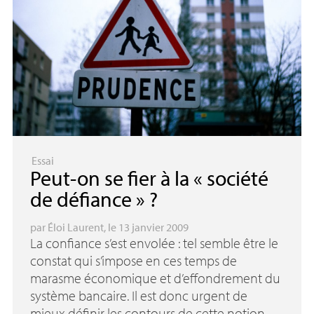
Essai
Peut-on se fier à la «
société
de défiance
»
?
par
Éloi Laurent
, le 13 janvier 2009
La confiance s’est envolée : tel semble être le
constat qui s’impose en ces temps de
marasme économique et d’effondrement du
système bancaire. Il est donc urgent de
mieux définir les contours de cette notion