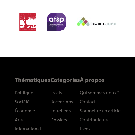
Thématiques
Catégories
À propos
Politique
Essais
Qui sommes-nous
?
Société
Recensions
Contact
Économie
Entretiens
Soumettre un article
Arts
Dossiers
Contributeurs
International
Liens