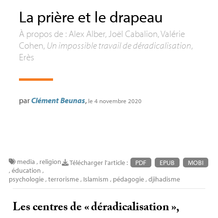
La prière et le drapeau
À propos de : Alex Alber, Joël Cabalion, Valérie
Cohen,
Un impossible travail de déradicalisation
,
Erès
par
Clément Beunas
,
le 4 novembre 2020
media
,
religion
Télécharger l'article :
PDF
EPUB
MOBI
,
éducation
,
psychologie
,
terrorisme
,
Islamism
,
pédagogie
,
djihadisme
Les centres de «
déradicalisation
»,