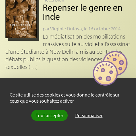
Repenser le genre en
Inde
par
Virginie Dutoya
, le 16 octobre 2014
La médiatisation des mobilisations
massives suite au viol et à l’assassinat
d’une étudiante à New Delhi a mis au centre des
débats publics la question des violences
sexuelles (…)
Recension
Les maux de la mine,
Ce site utilise des cookies et vous donne le contrôle sur
diagnostic et actions
ceux que vous souhaitez activer
par
Marieke Louis
, le 5 décembre 2014
Tout accepter
Personnaliser
À l’heure où le charbon va
redevenir la première source