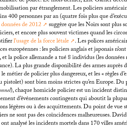
xiliaire de police. Le mois dernier, Eric Garner décéd
obilisation par étranglement. Les policiers américain
s 400 personnes par an (quatre fois plus que d’exécut
s données de 2012
suggère que les Noirs sont plus s
ciers, et encore plus souvent victimes quand les circo
tifier
l’usage de la force létale
. Les polices américai
ices européennes : les policiers anglais et japonais n’on
, et la police allemande a tué 8 individus (les données 
ance). La plus grande disponibilité des armes auprès d
le métier de policier plus dangereux, et les «
règles d
u pistolet) sont bien moins strictes qu’en Europe. Du 
onnel
), chaque homicide policier est un incident distin
ement d’événements contingents qui aboutit la plupa
ns légères ou à des acquittements. Du point de vue str
iers ne sont pas des coïncidences malheureuses. David
ont analysé les incidents mortels dans 170 villes amér