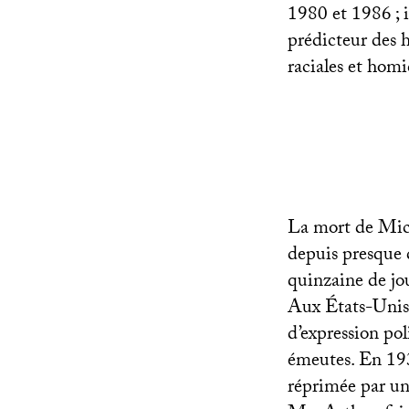
1980 et 1986
;
prédicteur des 
raciales et homi
La mort de Mic
depuis presque 
quinzaine de jou
Aux États-Unis,
d’expression po
émeutes. En 193
réprimée par un