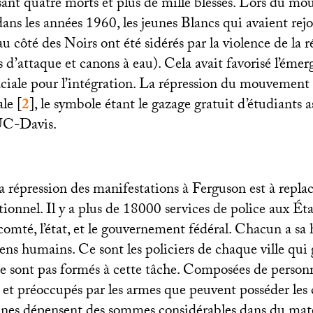
ant quatre morts et plus de mille blessés. Lors du m
dans les années 1960, les jeunes Blancs qui avaient rejo
u côté des Noirs ont été sidérés par la violence de la r
s d’attaque et canons à eau). Cela avait favorisé l’éme
raciale pour l’intégration. La répression du mouvemen
ale
[
2
]
, le symbole étant le gazage gratuit d’étudiants as
UC
-Davis.
a répression des manifestations à Ferguson est à repla
tionnel. Il y a plus de 18000 services de police aux Ét
le comté, l’état, et le gouvernement fédéral. Chacun a sa 
ns humains. Ce sont les policiers de chaque ville qui 
 ne sont pas formés à cette tâche. Composées de person
, et préoccupés par les armes que peuvent posséder les c
ines dépensent des sommes considérables dans du matér