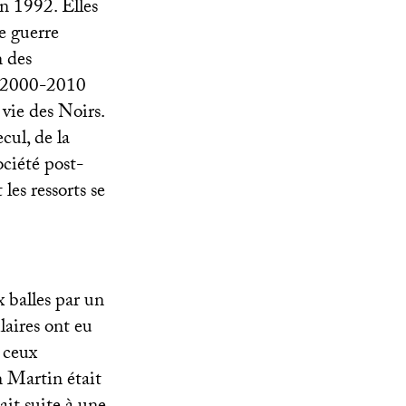
n 1992. Elles
e guerre
n des
es 2000-2010
 vie des Noirs.
cul, de la
ociété post-
les ressorts se
 balles par un
laires ont eu
 ceux
 Martin était