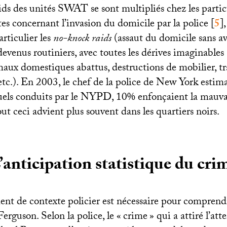
ids des unités
SWAT
se sont multipliés chez les partic
ictes concernant l’invasion du domicile par la police
[
5
]
rticulier les
no-knock raids
(assaut du domicile sans a
devenus routiniers, avec toutes les dérives imaginables
maux domestiques abattus, destructions de mobilier, 
tc.). En 2003, le chef de la police de New York estima
els conduits par le
NYPD
, 10% enfonçaient la mauva
t ceci advient plus souvent dans les quartiers noirs.
’anticipation statistique du cri
nt de contexte policier est nécessaire pour comprendr
rguson. Selon la police, le «
crime
» qui a attiré l’at