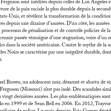
Ferguson sont inédites depuis celles de Los Angeles e
ure de la paix raciale la plus durable depuis la second
ats-Unis, et révèlent la transformation de la conditio
res depuis une dizaine d’années. D’un côté, les anné
 processus de pénalisation et de contrôle policier de la
écennie passée témoigne d’une stagnation, voire d’un re
rs dans la société américaine. Contre le mythe de la s
 des Noirs se caractérise par une inégalité durable, dont 
s.
el Brown, un adolescent noir, désarmé et abattu de six
 Ferguson (Missouri) n’est pas isolé. Des scandales simi
es vingt dernières années. Les plus emblématiques sont
o en 1999 et de Sean Bell en 2006. En 2012, Trayvon