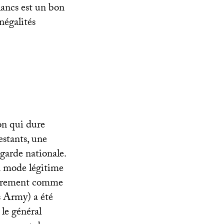
lancs est un bon
inégalités
n qui dure
estants, une
 garde nationale.
n mode légitime
ssairement comme
s Army) a été
le général