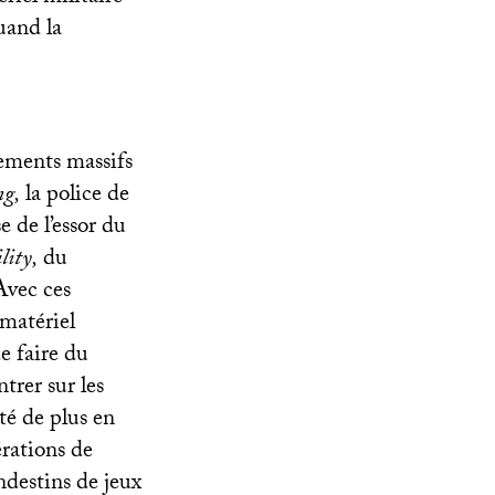
quand la
cements massifs
ng,
la police de
e de l’essor du
lity,
du
Avec ces
 matériel
de faire du
trer sur les
été de plus en
rations de
andestins de jeux