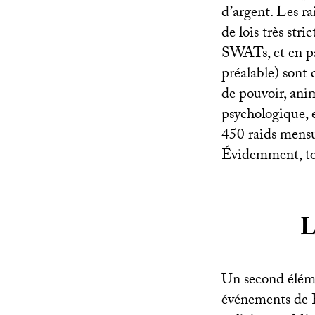
d’argent. Les ra
de lois très str
SWATs, et en pa
préalable) sont 
de pouvoir, ani
psychologique, e
450 raids mensu
Évidemment, tou
L
Un second éléme
événements de Fe