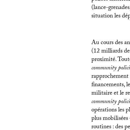
(lance-grenades,
situation les dé
Au cours des an
(12 milliards d
proximité. Toute
community polic
rapprochement e
financements, l
militaire et le 
community polic
opérations les p
plus mobilisées
routines : des p