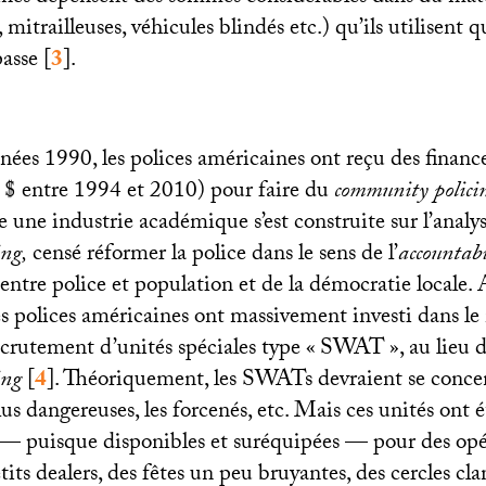
 mitrailleuses, véhicules blindés etc.) qu’ils utilisent 
passe
[
3
]
.
nées 1990, les polices américaines ont reçu des finan
e $ entre 1994 et 2010) pour faire du
community polici
 une industrie académique s’est construite sur l’analys
ing,
censé réformer la police dans le sens de l’
accountabi
ntre police et population et de la démocratie locale. 
es polices américaines ont massivement investi dans le
recrutement d’unités spéciales type «
SWAT
», au lieu 
ing
[
4
]
. Théoriquement, les SWATs devraient se concen
lus dangereuses, les forcenés, etc. Mais ces unités ont 
 — puisque disponibles et suréquipées — pour des opé
etits dealers, des fêtes un peu bruyantes, des cercles cl