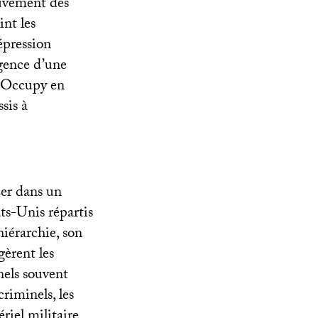
ouvement des
int les
épression
rgence d’une
t Occupy en
sis à
cer dans un
ats-Unis répartis
hiérarchie, son
gèrent les
nels souvent
riminels, les
iel militaire