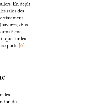
uliers. En dépit
, les raids des
vertissement
 (bavures, abus
traumatisme
it que sur les
ise porte
[
6
]
.
me
e les
tention du