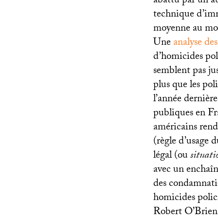
abattu par un au
technique d’imm
moyenne au moin
Une
analyse de
d’homicides poli
semblent pas jus
plus que les pol
l’année dernière
publiques en Fr
américains rend 
(règle d’usage d
légal (ou
situati
avec un enchaîn
des condamnatio
homicides polic
Robert O’Brien 