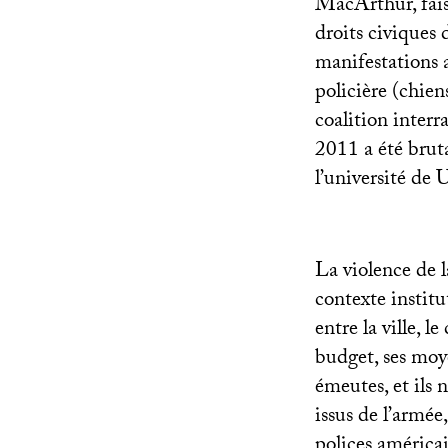
MacArthur, fais
droits civiques 
manifestations a
policière (chien
coalition inter
2011 a été brut
l’université de
La violence de l
contexte institu
entre la ville, 
budget, ses moye
émeutes, et ils
issus de l’armée
polices américa