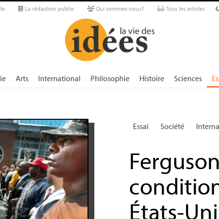
le
La rédaction publie
Qui sommes-nous?
Tous les articles
ie
Arts
International
Philosophie
Histoire
Sciences
Es
Essai
Société
Intern
Ferguson 
condition
États-Uni