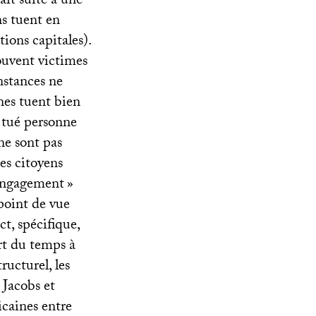
ait suite à une
s tuent en
ions capitales).
ouvent victimes
nstances ne
nes tuent bien
t tué personne
ne sont pas
es citoyens
’engagement
»
point de vue
ct, spécifique,
rt du temps à
ucturel, les
 Jacobs et
icaines entre