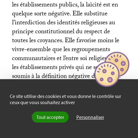
les établissements publics, la laïcité est en
quelque sorte négative. Elle substitue
l’interdiction des identités religieuses au
principe constitutionnel du respect de
toutes les croyances. Elle favorise moins le
vivre-ensemble que les regroupements
communautaires et l’entre soi religieux dans
les établissements privés qui ne sont pas
soumis à la définition négative de la laïcité
de la loi de mars 2004. Cette loi a apporté
une sorte d’avantage comparatif aux
Ce site utilise des cookies et vous donne le contrôle sur
établissements privés qui bénéficient,
ceux que vous souhaitez activer
contrairement aux établissements publics,
Tout accepter
Personnaliser
d’une laïcité positive, ouverte à l’expression
«
ostensible
» des identités religieuses.