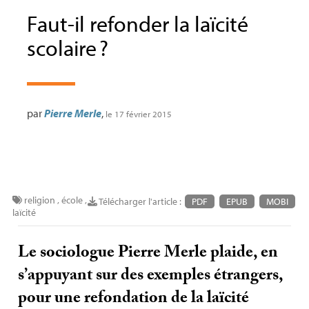
Faut-il refonder la laïcité
scolaire
?
par
Pierre Merle
,
le 17 février 2015
religion
,
école
,
Télécharger l'article :
PDF
EPUB
MOBI
laïcité
Le sociologue Pierre Merle plaide, en
s’appuyant sur des exemples étrangers,
pour une refondation de la laïcité