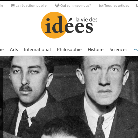
le
La rédaction publie
Qui sommes-nous?
Tous les articles
ie
Arts
International
Philosophie
Histoire
Sciences
Es