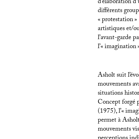
d’élaboration d’
différents group
«
protestation
»
artistiques et/o
l’avant-garde pa
l’«
imagination
Asholt suit l’év
mouvements avan
situations histo
Concept forgé p
(1975), l’«
imagi
permet à Asholt 
mouvements visa
perceptions indiv