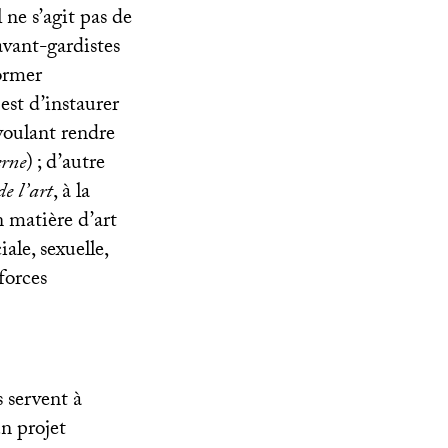
l ne s’agit pas de
 avant-gardistes
former
 est d’instaurer
 voulant rendre
rne
)
; d’autre
de l’art
, à la
n matière d’art
ale, sexuelle,
forces
 servent à
un projet