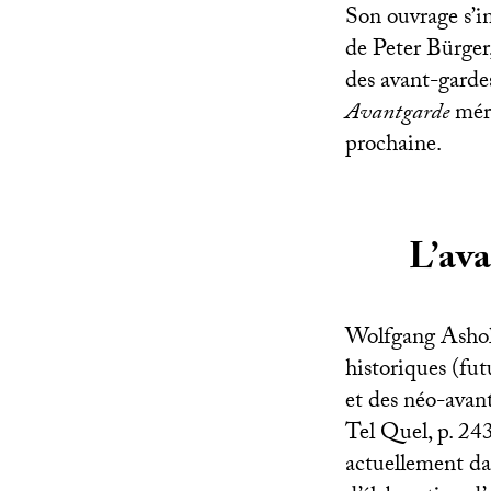
Son ouvrage s’in
de Peter Bürger,
des avant-gardes
Avantgarde
mér
prochaine.
L’av
Wolfgang Asholt
historiques (fu
et des néo-avan
Tel Quel, p. 24
actuellement dan