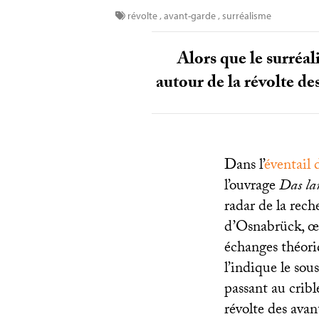
révolte
,
avant-garde
,
surréalisme
Alors que le surréal
autour de la révolte de
Dans l’
éventail d
l’ouvrage
Das la
radar de la rech
d’Osnabrück, œu
échanges théori
l’indique le sous
passant au crible
révolte des avan