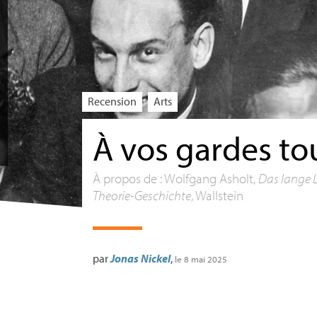
Recension
Arts
À vos gardes to
À propos de : Wolfgang Asholt,
Das lange L
Theorie-Geschichte
, Wallstein
par
Jonas Nickel
,
le 8 mai 2025