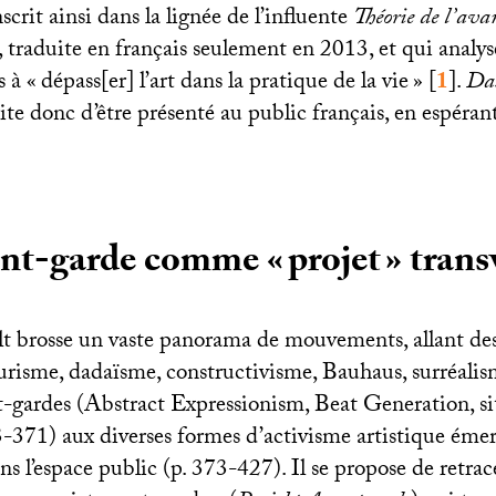
scrit ainsi dans la lignée de l’influente
Théorie de l’av
 traduite en français seulement en 2013, et qui analys
 à «
dépass[er] l’art dans la pratique de la vie
»
[
1
]
.
Das
ite donc d’être présenté au public français, en espéran
ant-garde comme «
projet
» trans
 brosse un vaste panorama de mouvements, allant des
turisme, dadaïsme, constructivisme, Bauhaus, surréali
t-gardes (Abstract Expressionism, Beat Generation, si
3-371) aux diverses formes d’activisme artistique éme
s l’espace public (p. 373-427). Il se propose de retrac