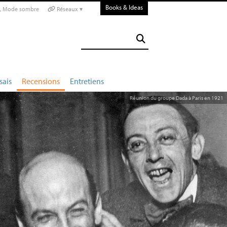
Books & Ideas
Mode sombre
Réseaux ▾
sais
Recensions
Entretiens
Réunion du groupe Dada à Paris en 1921