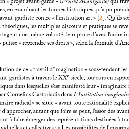
un «
projet avant-garde
» (
Projekt Avantgarde
) qui trav
es, en examinant les formes historiques qu’a pu prendr
 avant-gardiste contre «
l’institution art
»
[
2
]
. Qu’ils so
u théoriques, les multiples discours et pratiques se re
rtagent une même volonté de rupture d’avec l’ordre ins
» puisse «
reprendre ses droits
», selon la formule d’An
olution de ce «
travail d’imagination
» sous-tendant les 
e
t-gardistes à travers le
XX
siècle, toujours en rappor
riques dans lesquelles s’est manifesté leur «
imaginaire 
ar Cornelius Castoriadis dans
L’Institution imaginaire 
naire radical
» se situe «
avant toute rationalité explic
d’approcher, autant que faire se peut, l’essor des avant
nt à faire émerger des représentations destinées à tra
iduelles et collectives : «
Les possibilités de l’imagin