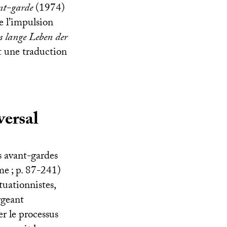
ant-garde
(1974)
e l’impulsion
 lange Leben der
t une traduction
versal
 avant-gardes
sme
; p. 87-241)
tuationnistes,
rgeant
er le processus