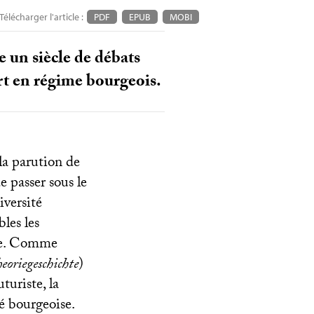
Télécharger l'article :
PDF
EPUB
MOBI
e un siècle de débats
art en régime bourgeois.
la parution de
 passer sous le
iversité
les les
ale. Comme
eoriegeschichte
)
turiste, la
té bourgeoise.