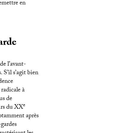
remettre en
arde
 de l’avant-
 S’il s’agit bien
idence
 radicale à
sus de
e
urs du
XX
, notamment après
-gardes