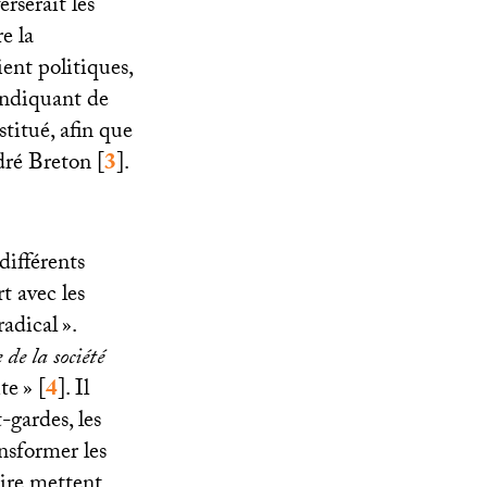
erserait les
e la
ient politiques,
vendiquant de
titué, afin que
dré Breton
[
3
]
.
différents
t avec les
radical
».
de la société
ite
»
[
4
]
. Il
-gardes, les
nsformer les
aire mettent