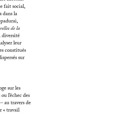
 fait social,
s dans la
ppadurai,
elles de la
a diversité
nalyser leur
es constitués
ispersés sur
ge sur les
 ou l’échec des
 – au travers de
r «
travail