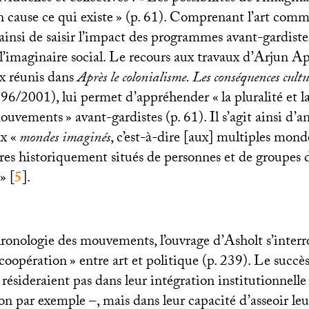
cause ce qui existe
» (p. 61). Comprenant l’art comme
 ainsi de saisir l’impact des programmes avant-gardiste
 l’imaginaire social. Le recours aux travaux d’Arjun A
 réunis dans
Après le colonialisme. Les conséquences cultur
96/2001), lui permet d’appréhender «
la pluralité et l
 mouvements
» avant-gardistes (p. 61). Il s’agit ainsi d’a
x «
mondes imaginés
, c’est-à-dire [aux] multiples mond
res historiquement situés de personnes et de groupes d
»
[
5
]
.
ronologie des mouvements, l’ouvrage d’Asholt s’interro
coopération
» entre art et politique (p. 239). Le succès
résideraient pas dans leur intégration institutionnelle
on par exemple –, mais dans leur capacité d’asseoir leu