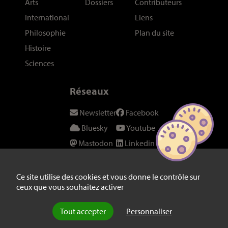
Arts
Dossiers
Contributeurs
International
Liens
Philosophie
Plan du site
Histoire
Sciences
Réseaux
Newsletter
Facebook
Bluesky
Youtube
Mastodon
Linkedin
Threads
SeenThis
Instagram
Fil RSS
Ce site utilise des cookies et vous donne le contrôle sur
ceux que vous souhaitez activer
Twitter/X
Tout accepter
Personnaliser
© laviedesidees.fr - Toute reproduction interdite sans autorisation