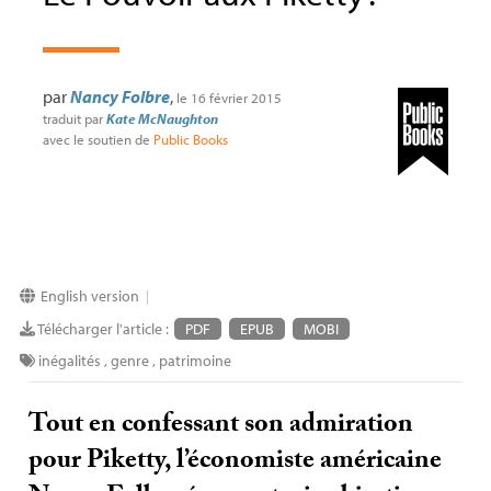
par
Nancy Folbre
,
le 16 février 2015
traduit par
Kate McNaughton
avec le soutien de
Public Books
English version
|
Télécharger l'article :
PDF
EPUB
MOBI
inégalités
,
genre
,
patrimoine
Tout en confessant son admiration
pour Piketty, l’économiste américaine