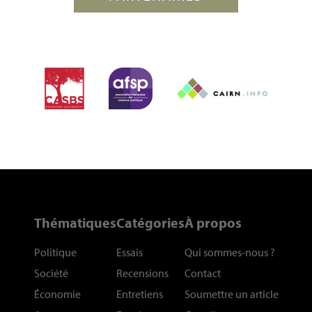
Thématiques
Catégories
À propos
Politique
Essais
Qui sommes-nous
?
Société
Recensions
Contact
Économie
Entretiens
Soumettre un article