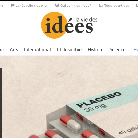
le
La rédaction publie
Qui sommes-nous?
Tous les articles
ie
Arts
International
Philosophie
Histoire
Sciences
Es