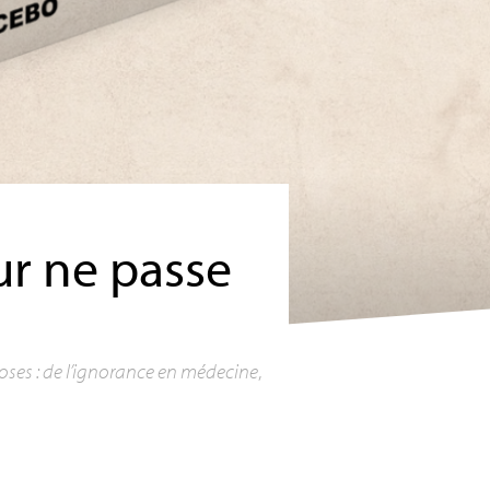
r ne passe
roses : de l’ignorance en médecine
,