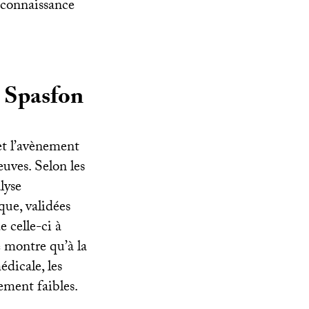
a connaissance
u Spasfon
et l’avènement
euves. Selon les
lyse
que, validées
e celle-ci à
le montre qu’à la
dicale, les
rement faibles.