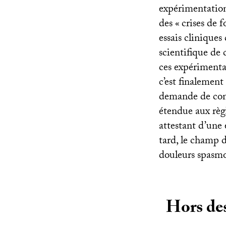
expérimentation
des «
crises de f
essais cliniques 
scientifique de c
ces expérimenta
c’est finalemen
demande de com
étendue aux règl
attestant d’une
tard, le champ d
douleurs spasm
Hors des