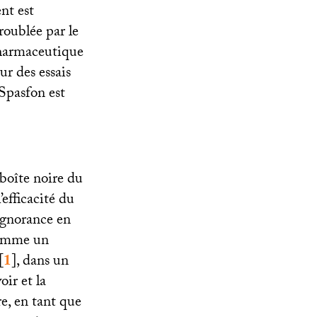
nt est
roublée par le
 pharmaceutique
ur des essais
 Spasfon est
boîte noire du
’efficacité du
ignorance en
 comme un
[
1
]
, dans un
ir et la
re, en tant que