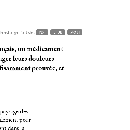
Télécharger l'article :
PDF
EPUB
MOBI
ançais, un médicament
ager leurs douleurs
uffisamment prouvée, et
 paysage des
cilement pour
nt dans la