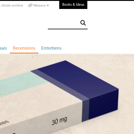
Books & Ideas
Mode sombre
Réseaux ▾
sais
Recensions
Entretiens