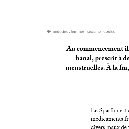
médecine
,
femmes
,
sexisme
,
douleur
Au commencement il y
banal, prescrit à 
menstruelles. À la fin
Le Spasfon est 
médicaments fra
divers maux de 