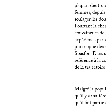
plupart des trou
femmes, depuis q
soulager, les do
Pourtant la ch
convaincues de l
expérience part
philosophe des s
Spasfon. Dans s
référence à la c
de la trajectoir
Malgré la popula
qu’il y a matièr
qu’il fait parti