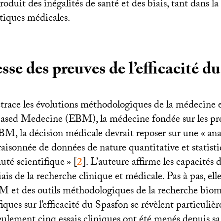
produit des inégalités de santé et des biais, tant dans l
atiques médicales.
esse des preuves de l’efficacité d
trace les évolutions méthodologiques de la médecine 
Based Medecine (
EBM
), la médecine fondée sur les pr
BM
, la décision médicale devrait reposer sur une «
ana
aisonnée de données de nature quantitative et statisti
té scientifique
»
[
2
]
. L’auteure affirme les capacités d
biais de la recherche clinique et médicale. Pas à pas, el
BM
et des outils méthodologiques de la recherche biomé
iques sur l’efficacité du Spasfon se révèlent particuliè
seulement cinq essais cliniques ont été menés depuis sa