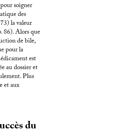
 pour soigner
atique des
73) la valeur
p. 86). Alors que
ction de bile,
ue pour la
édicament est
ée au dossier et
ulement. Plus
e et aux
 succès du