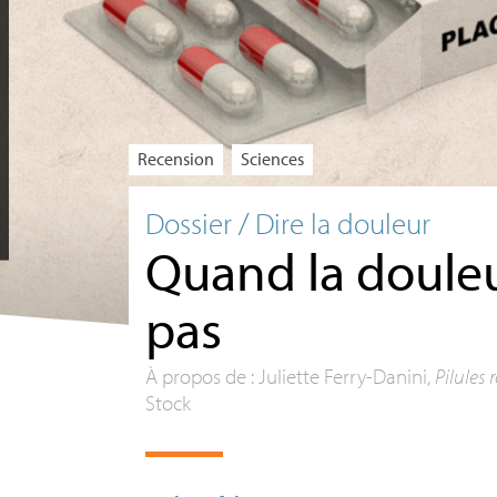
Recension
Sciences
Dossier / Dire la douleur
Quand la douleu
pas
À propos de : Juliette Ferry-Danini,
Pilules 
Stock