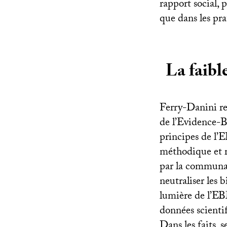
rapport social, 
que dans les pr
La faibl
Ferry-Danini re
de l’Evidence-
principes de l’
E
méthodique et r
par la communau
neutraliser les 
lumière de l’
E
données scientif
Dans les faits, 