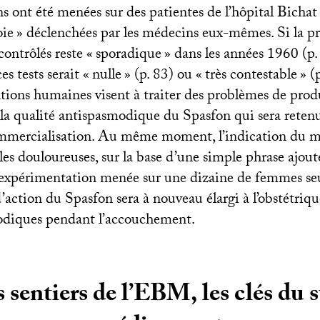
s ont été menées sur des patientes de l’hôpital Bichat
oie
» déclenchées par les médecins eux-mêmes. Si la pr
contrôlés reste «
sporadique
» dans les années 1960 (p. 
es tests serait «
nulle
» (p. 83) ou «
très contestable
» (
tions humaines visent à traiter des problèmes de produ
t la qualité antispasmodique du Spasfon qui sera reten
mercialisation. Au même moment, l’indication du m
es douloureuses, sur la base d’une simple phrase ajout
 expérimentation menée sur une dizaine de femmes se
’action du Spasfon sera à nouveau élargi à l’obstétriqu
odiques pendant l’accouchement.
 sentiers de l’
EBM
, les clés du