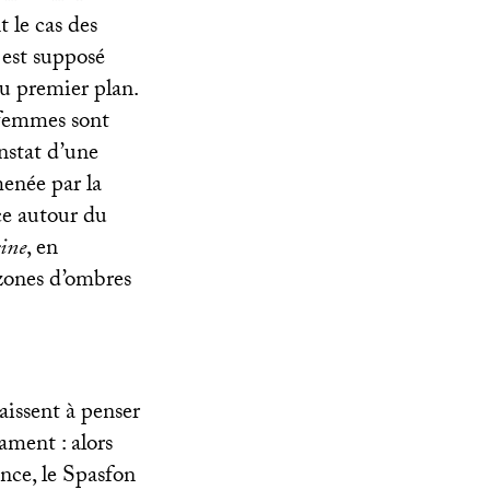
 le cas des
 est supposé
au premier plan.
 femmes sont
onstat d’une
menée par la
ce autour du
ine
, en
 zones d’ombres
aissent à penser
ament : alors
ance, le Spasfon