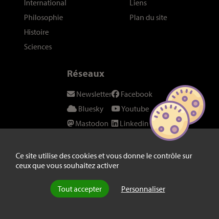
International
Liens
Philosophie
Plan du site
Histoire
Sciences
Réseaux
Newsletter
Facebook
Bluesky
Youtube
Mastodon
Linkedin
Threads
SeenThis
Instagram
Fil RSS
Ce site utilise des cookies et vous donne le contrôle sur
ceux que vous souhaitez activer
Twitter/X
Tout accepter
Personnaliser
© laviedesidees.fr - Toute reproduction interdite sans autorisation
explicite de la rédaction -
Mentions légales
-
webdesign : Abel Poucet