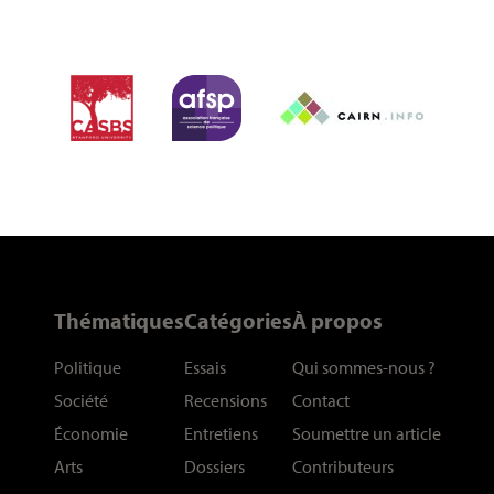
Thématiques
Catégories
À propos
Politique
Essais
Qui sommes-nous
?
Société
Recensions
Contact
Économie
Entretiens
Soumettre un article
Arts
Dossiers
Contributeurs