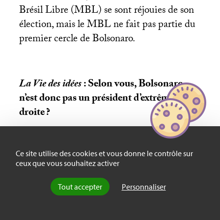
Brésil Libre (
MBL
) se sont réjouies de son
élection, mais le
MBL
ne fait pas partie du
premier cercle de Bolsonaro.
La Vie des idées
: Selon vous, Bolsonaro
n’est donc pas un président d’extrême
droite
?
Ce site utilise des cookies et vous donne le contrôle sur
João Whitaker :
Il n’a pas de vision
ceux que vous souhaitez activer
politique cohérente. Il porte un projet ultra
libéral, car le principal artisan de sa
Tout accepter
Personnaliser
campagne a été Paulo Guedes, un Chicago
boy qui est devenu son «
super ministre
» de