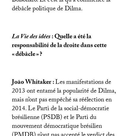
Bolsonaro. Et c’est là qu’a commencé la
débâcle politique de Dilma.
La Vie des idées
: Quelle a été la
responsabilité de la droite dans cette
«
débâcle
»
?
João Whitaker :
Les manifestations de
2013 ont entamé la popularité de Dilma,
mais n’ont pas empêché sa réélection en
2014. Le Parti de la social-démocratie
brésilienne (
PSDB
) et le Parti du
mouvement démocratique brésilien
(
PMDB
) n’ont pas accepté le verdict des