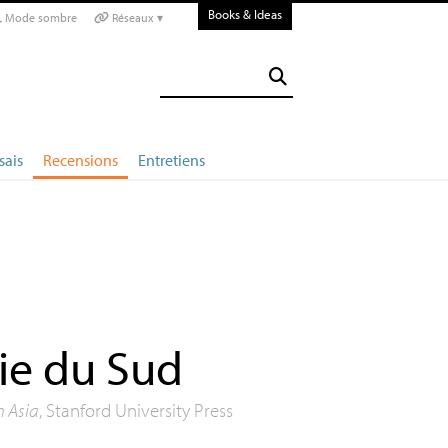
Books & Ideas
Mode sombre
Réseaux ▾
sais
Recensions
Entretiens
ie du Sud
h Asia
, Stanford University Press