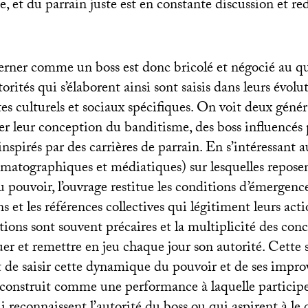
e, et du parrain juste est en constante discussion et red
erner comme un boss est donc bricolé et négocié au q
orités qui s’élaborent ainsi sont saisis dans leurs évolu
es culturels et sociaux spécifiques. On voit deux géné
er leur conception du banditisme, des boss influencés 
 inspirés par des carrières de parrain. En s’intéressant 
ématographiques et médiatiques) sur lesquelles reposen
pouvoir, l’ouvrage restitue les conditions d’émergenc
 et les références collectives qui légitiment leurs act
tions sont souvent précaires et la multiplicité des con
uer et remettre en jeu chaque jour son autorité. Cette 
 de saisir cette dynamique du pouvoir et de ses improv
e construit comme une performance à laquelle partici