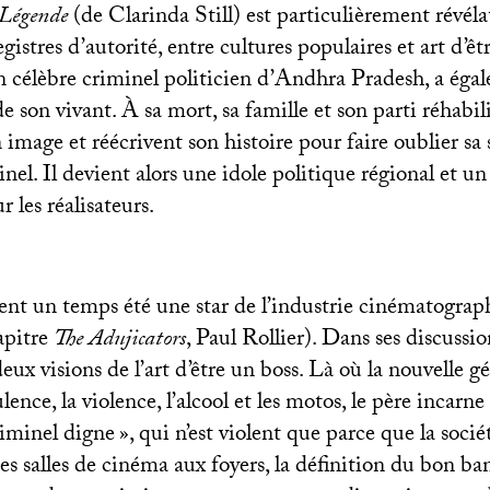
Légende
(de Clarinda Still) est particulièrement révéla
gistres d’autorité, entre cultures populaires et art d’êt
un célèbre criminel politicien d’Andhra Pradesh, a éga
e son vivant. À sa mort, sa famille et son parti réhabil
image et réécrivent son histoire pour faire oublier sa
inel. Il devient alors une idole politique régional et un
r les réalisateurs.
ent un temps été une star de l’industrie cinématogra
apitre
The Adujicators
, Paul Rollier). Dans ses discussion
eux visions de l’art d’être un boss. Là où la nouvelle g
ence, la violence, l’alcool et les motos, le père incarne
riminel digne
», qui n’est violent que parce que la sociét
s salles de cinéma aux foyers, la définition du bon ban