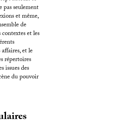
ne pas seulement
lexions et même,
ensemble de
 contextes et les
férents
affaires, et le
es répertoires
es issues des
scène du pouvoir
ulaires