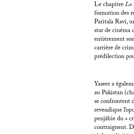
Le chapitre
La 
formation des re
Paritala Ravi, 
star de cinéma d
entièrement son 
carrière de crim
prédilection pou
Yaseer a égalem
au Pakistan (ch
se confrontent d
revendique l’opul
penjâbie du «
c
contraignent. De