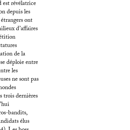
 est révélatrice
on depuis les
 étrangers ont
lieux d’affaires
étition
ctatures
ation de la
 se déploie entre
ntre les
euses ne sont pas
 mondes
 trois dernières
’hui
ros-bandits,
ndidats élus