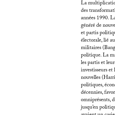
La multiplicati
des transformati
années 1990. La 
généré de nouvea
et partis polit
électorale, lié 
militaires (Bang
politique. La ma
les partis et leu
investisseurs et
nouvelles (Harr
politiques, éco
décennies, favor
omniprésents, d
jusqu’en politiq