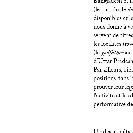
Bangladesh et l’
(le parrain, le
d
disponibles et l
nous donne à voi
servent de titre
les localités tra
(le
godfather
au 
d’Uttar Pradesh
Par ailleurs, bie
positions dans 
prouver leur lég
l’activité et les
performative de 
Un des attraits 