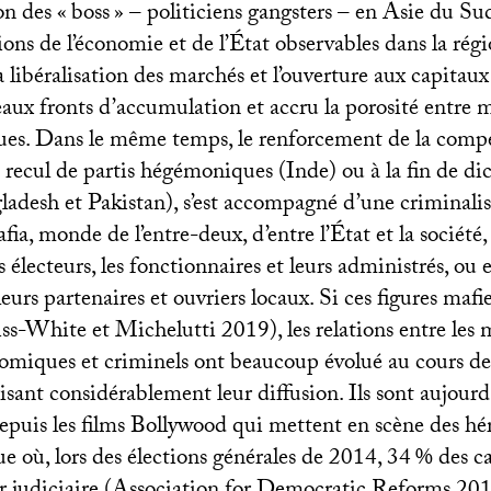
on des «
boss
» – politiciens gangsters – en Asie du Sud
ons de l’économie et de l’État observables dans la régi
libéralisation des marchés et l’ouverture aux capitaux
ux fronts d’accumulation et accru la porosité entre mi
iques. Dans le même temps, le renforcement de la comp
au recul de partis hégémoniques (Inde) ou à la fin de di
ladesh et Pakistan), s’est accompagné d’une criminalis
fia, monde de l’entre-deux, d’entre l’État et la société,
rs électeurs, les fonctionnaires et leurs administrés, ou e
 leurs partenaires et ouvriers locaux. Si ces figures mafi
iss-White et Michelutti 2019), les relations entre les
nomiques et criminels ont beaucoup évolué au cours des
isant considérablement leur diffusion. Ils sont aujourd
epuis les films Bollywood qui mettent en scène des hé
ue où, lors des élections générales de 2014, 34
% des ca