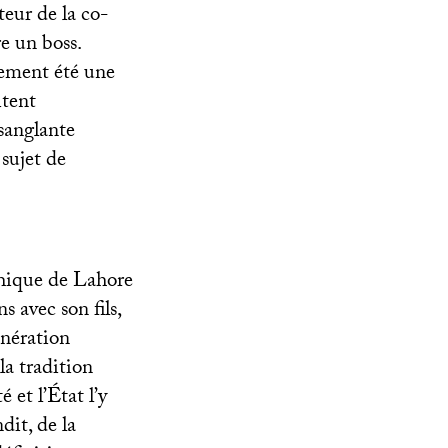
teur de la co-
re un boss.
lement été une
itent
 sanglante
 sujet de
phique de Lahore
s avec son fils,
énération
 la tradition
é et l’État l’y
dit, de la