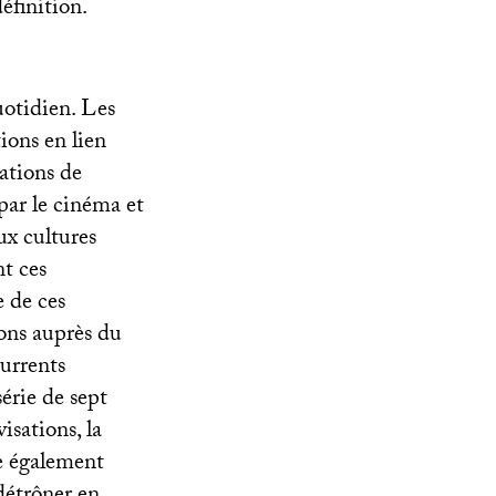
éfinition.
uotidien. Les
tions en lien
rations de
par le cinéma et
aux cultures
t ces
e de ces
ions auprès du
currents
série de sept
isations, la
pe également