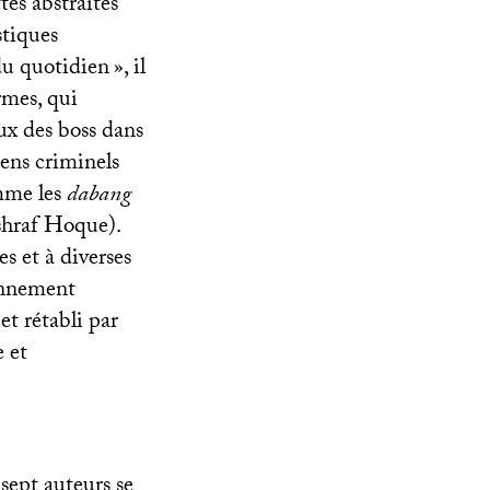
tes abstraites
stiques
 du quotidien
», il
rmes, qui
aux des boss dans
ciens criminels
mme les
dabang
shraf Hoque).
es et à diverses
iennement
et rétabli par
e et
 sept auteurs se