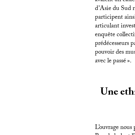
avaient un casi
d’Asie du Sud r
participent ain
articulant inves
enquête collecti
prédécesseurs pa
pouvoir des mus
avec le passé
».
Une eth
L’ouvrage nous p