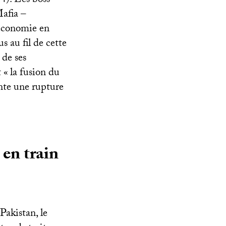
4). Les boss
afia –
’économie en
s au fil de cette
 de ses
 «
la fusion du
ente une rupture
en train
Pakistan, le