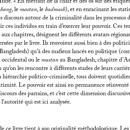
Inde. «
En mettant de la chair et des os sur des étiquet
abang
, le
mastan
, le
badmash
), et en enracinant les stati
es discours autour de la criminalité dans les processus
r ces individus en train d’exercer leur pouvoir. Ces te
s aux chapitres, désignent les différents avatars région
versées par le livre. Ils renvoient aussi bien à des politi
Bangladesh) qu’à des mafieux lancés en politique (co
 occidental ou le
mastan
au Bangladesh, chapitre d’A
n qu’on les rencontre à différents stades de leurs carrièr
la hiérarchie politico-criminelle, tous doivent quotid
itimité. Le pouvoir est ainsi en permanence réinventé 
 discours des parrains, et c’est cette dimension discursiv
l’autorité qui est ici analysée.
de ce livre tient à son originalité méthodologique. Les