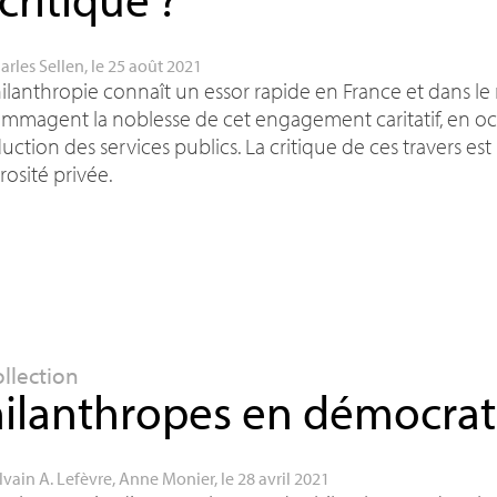
arles Sellen
, le 25 août 2021
ilanthropie connaît un essor rapide en France et dans l
magent la noblesse de cet engagement caritatif, en occu
duction des services publics. La critique de ces travers est
osité privée.
ollection
ilanthropes en démocrat
lvain A. Lefèvre
,
Anne Monier
, le 28 avril 2021