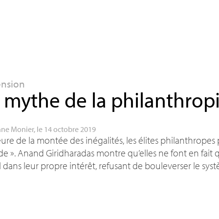
ension
 mythe de la philanthrop
ne Monier
, le 14 octobre 2019
eure de la montée des inégalités, les élites philanthropes
de
». Anand Giridharadas montre qu’elles ne font en fai
l dans leur propre intérêt, refusant de bouleverser le sys