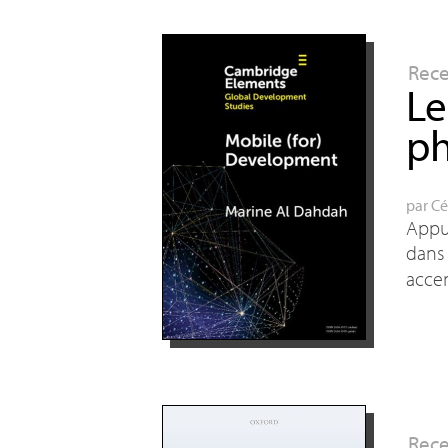
Rec
Le
ph
par
Cé
Appuy
dans 
accen
Rec