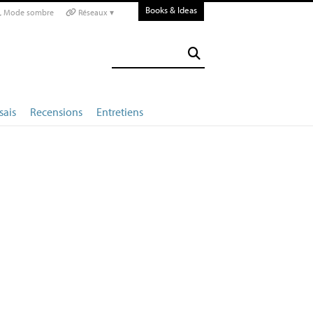
Books & Ideas
Mode sombre
Réseaux ▾
sais
Recensions
Entretiens