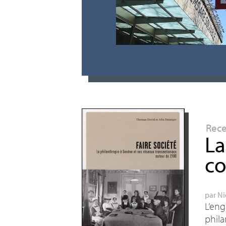
Rec
La
co
par
Ni
L’en
phila