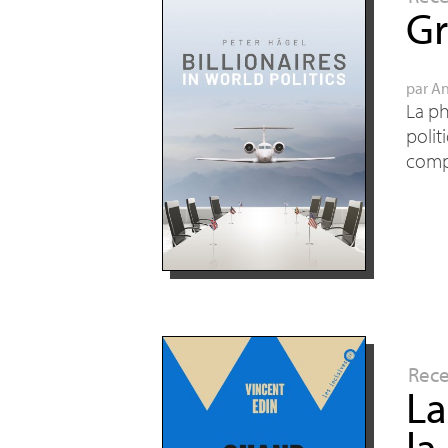
Gr
par
An
La ph
polit
compé
Rec
La
la