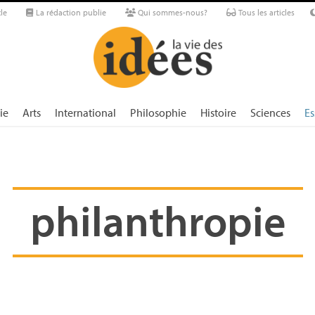
le
La rédaction publie
Qui sommes-nous?
Tous les articles
ie
Arts
International
Philosophie
Histoire
Sciences
Es
philanthropie