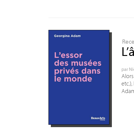
Rec
L’
par
Ni
Alors
etc.)
Adam 