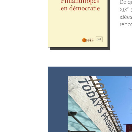
De qu
e
XIX
s
idées
renco