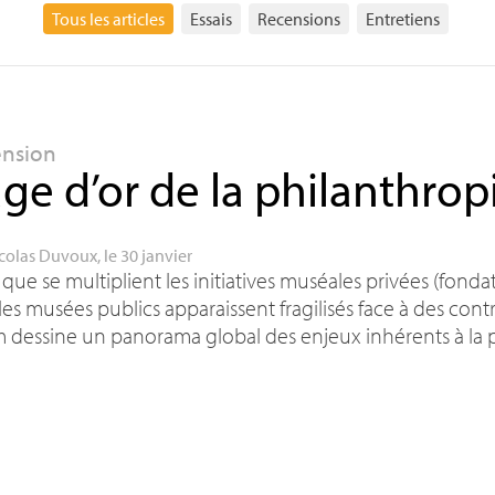
Tous les articles
Essais
Recensions
Entretiens
ension
âge d’or de la philanthro
colas Duvoux
, le 30 janvier
 que se multiplient les initiatives muséales privées (fondati
, les musées publics apparaissent fragilisés face à des con
dessine un panorama global des enjeux inhérents à la p