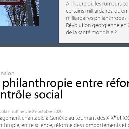
À l’heure où les rumeurs co
certains milliardaires, qu’en
milliardaires philanthropes,
Révolution géorgienne en 2
de la santé mondiale
?
ension
 philanthropie entre réfo
ntrôle social
colas Truffinet
, le 29 octobre 2020
e
gagement charitable à Genève au tournant des
XIX
et
XX
nthropie, entre science, réforme des comportements et c