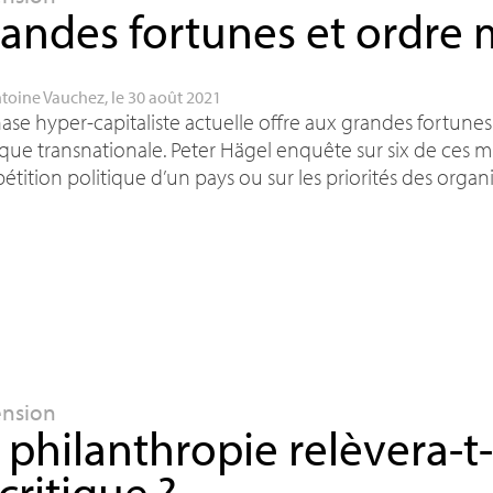
andes fortunes et ordre 
toine Vauchez
, le 30 août 2021
ase hyper-capitaliste actuelle offre aux grandes fortunes 
ique transnationale. Peter Hägel enquête sur six de ces mil
tition politique d’un pays ou sur les priorités des organi
ension
 philanthropie relèvera-t-
 critique
?