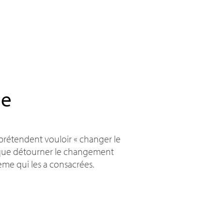
ie
 prétendent vouloir «
changer le
t que détourner le changement
tème qui les a consacrées.