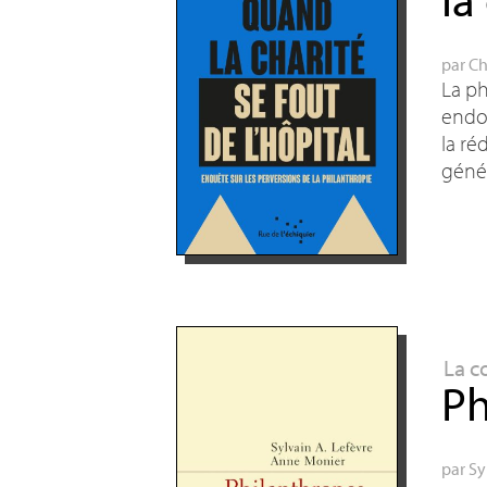
par
Ch
La ph
endom
la ré
génér
La c
Ph
par
Sy