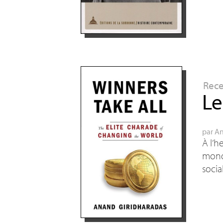
Rec
Le
par
An
À l’h
mon
socia