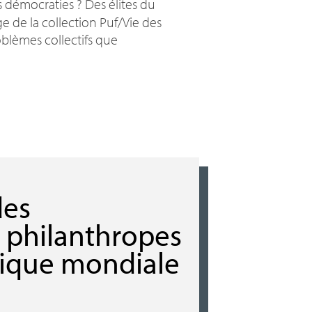
s démocraties
? Des élites du
e de la collection Puf/Vie des
oblèmes collectifs que
des
s philanthropes
itique mondiale