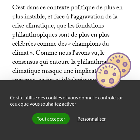
C’est dans ce contexte politique de plus en
plus instable, et face à l’aggravation de la
crise climatique, que les fondations
philanthropiques sont de plus en plus
célébrées comme des «
champions du
climat
». Comme nous l’avons vu, le
consensus qui entoure la philanthropie
climatique masque une implication
ancienne, active et idéologiquement
motivée dans le débat climatique. Il
minimise en outre les erreurs et les
Ce site utilise des cookies et vous donne le contrôle sur
ceux que vous souhaitez activer
responsabilités des fondations. Pour
paraphraser l’ancien président français
Tout accepter
Personnaliser
Jacques Chirac en 2002, notre maison brûle,
et désormais nous regardons les