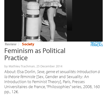
Review
〉
Society
Feminism as Political
Practice
by
Mathieu Trachman
, 25 December 2014
About: Elsa Dorlin,
Sexe, genre et sexualités: Introduction à
la théorie féministe
[Sex, Gender and Sexuality: An
Introduction to Feminist Theory], Paris, Presses
Universitaires de France, “Philosophies” series, 2008, 160
pp., 12€.