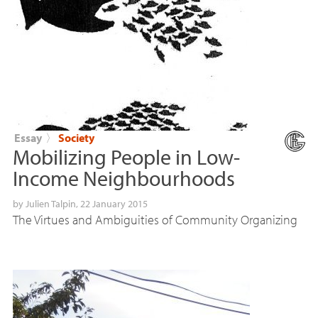
Essay
〉
Society
Mobilizing People in Low-
Income Neighbourhoods
by
Julien Talpin
, 22 January 2015
The Virtues and Ambiguities of Community Organizing