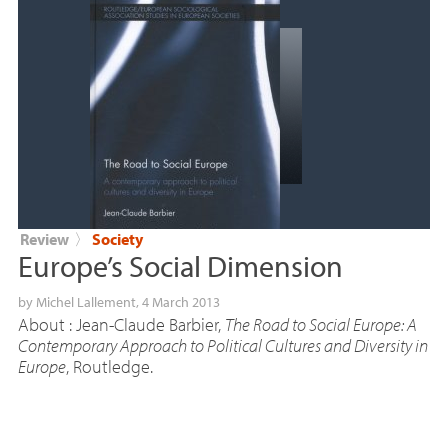
Review
〉
Society
Europe’s Social Dimension
by
Michel Lallement
, 4 March 2013
About : Jean-Claude Barbier,
The Road to Social Europe: A
Contemporary Approach to Political Cultures and Diversity in
Europe
, Routledge.