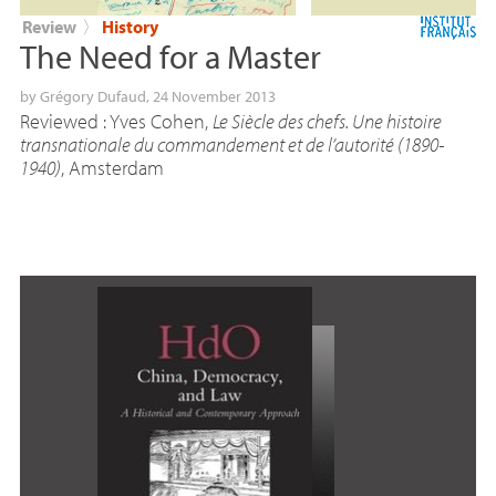
Review
〉
History
The Need for a Master
by
Grégory Dufaud
, 24 November 2013
Reviewed : Yves Cohen,
Le Siècle des chefs. Une histoire
transnationale du commandement et de l’autorité (1890-
1940)
, Amsterdam