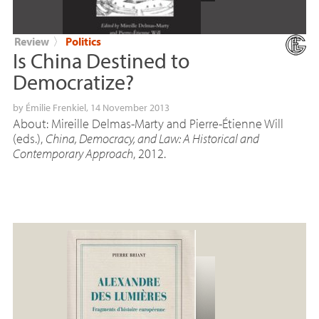
Review
〉
Politics
Is China Destined to
Democratize?
by
Émilie Frenkiel
, 14 November 2013
About: Mireille Delmas-Marty and Pierre-Étienne Will
(eds.),
China, Democracy, and Law: A Historical and
Contemporary Approach
, 2012.