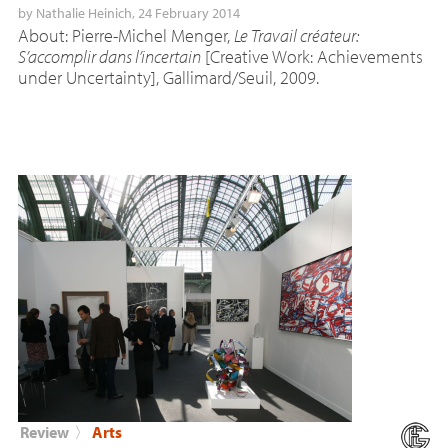
by
Nathalie Heinich
, 24 February 2014
About: Pierre-Michel Menger,
Le Travail créateur:
S’accomplir dans l’incertain
[Creative Work: Achievements
under Uncertainty], Gallimard/Seuil, 2009.
Review
〉
Arts