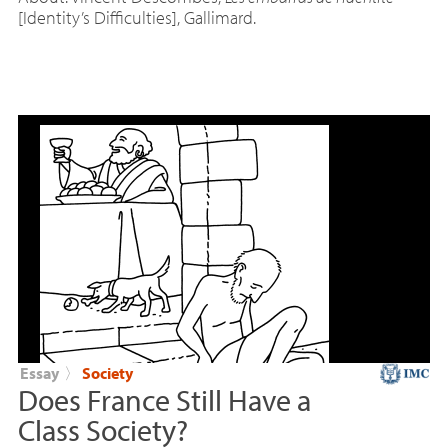
[Identity’s Difficulties], Gallimard.
Essay
〉
Society
Does France Still Have a
Class Society?