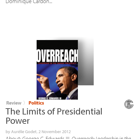
Dominique Cardon...
Review
〉
Politics
The Limits of Presidential
Power
by
Aurélie Godet
, 2 November 2012
About: George C. Edwards
III
,
Overreach: Leadership in the