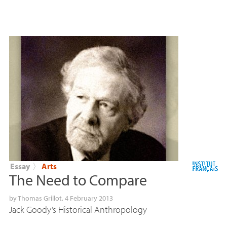
Essay
〉
Arts
The Need to Compare
by
Thomas Grillot
, 4 February 2013
Jack Goody’s Historical Anthropology