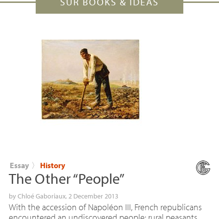
SUR BOOKS & IDEAS
Essay
〉
History
The Other “People”
by
Chloé Gaboriaux
, 2 December 2013
With the accession of Napoléon III, French republicans
encountered an undiscovered people: rural peasants.