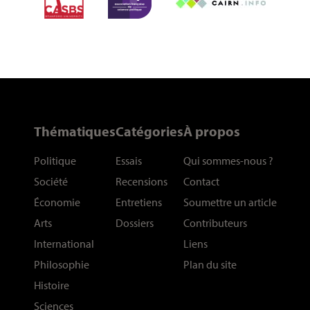
Thématiques
Catégories
À propos
Politique
Essais
Qui sommes-nous
?
Société
Recensions
Contact
Économie
Entretiens
Soumettre un article
Arts
Dossiers
Contributeurs
International
Liens
Philosophie
Plan du site
Histoire
Sciences