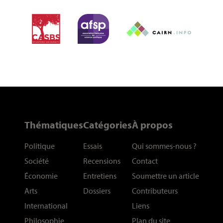
Thématiques
Catégories
À propos
Politique
Essais
Qui sommes-nous
?
Société
Recensions
Contact
Économie
Entretiens
Soumettre un article
Arts
Dossiers
Contributeurs
International
Liens
Philosophie
Plan du site