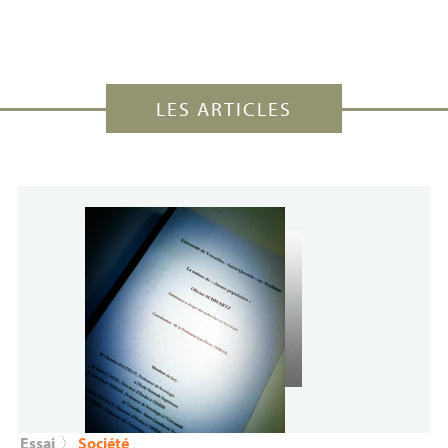
LES ARTICLES
Essai
〉
Société