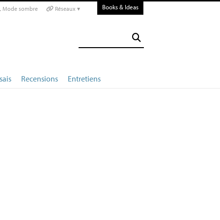
Books & Ideas
Mode sombre
Réseaux ▾
sais
Recensions
Entretiens