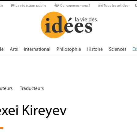
le
La rédaction publie
Qui sommes-nous?
Tous les articles
ie
Arts
International
Philosophie
Histoire
Sciences
Es
uteurs
Traducteurs
xei Kireyev