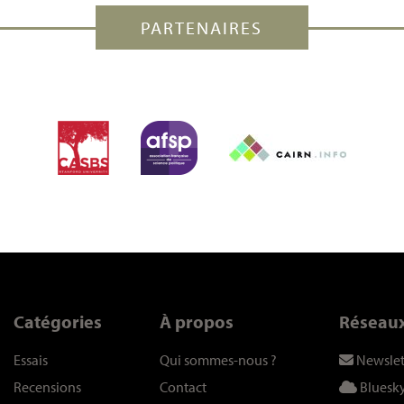
PARTENAIRES
Catégories
À propos
Réseau
Essais
Qui sommes-nous
?
Newslet
Recensions
Contact
Bluesk