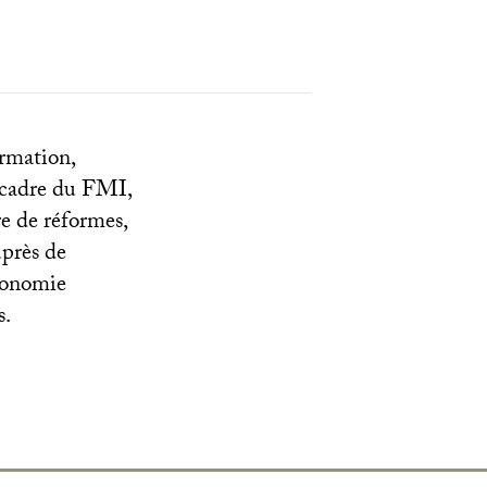
ormation,
 cadre du
FMI
,
re de réformes,
uprès de
économie
s.