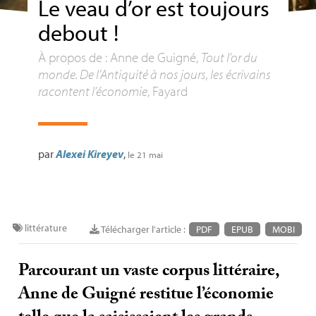
Le veau d’or est toujours
debout
!
À propos de : Anne de Guigné,
Tout l’or du
monde. De l’Antiquité à nos jours, les écrivains
racontent l’économie
, Fayard
par
Alexei Kireyev
,
le 21 mai
littérature
Télécharger l'article :
PDF
EPUB
MOBI
Parcourant un vaste corpus littéraire,
Anne de Guigné restitue l’économie