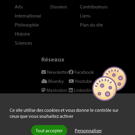
Arts
Dossiers
Contributeurs
International
Liens
Philosophie
Plan du site
Histoire
Sciences
Réseaux
Newsletter
Facebook
Bluesky
Youtube
Mastodon
Linkedin
Threads
SeenThis
Instagram
Fil RSS
Ce site utilise des cookies et vous donne le contrôle sur
ceux que vous souhaitez activer
Twitter/X
Tout accepter
Personnaliser