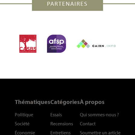
PARTENAIRES
Thématiques
Catégories
À propos
Politique
Essais
Qui sommes-nous
?
Société
Recensions
Contact
Économie
Entretiens
Soumettre un article