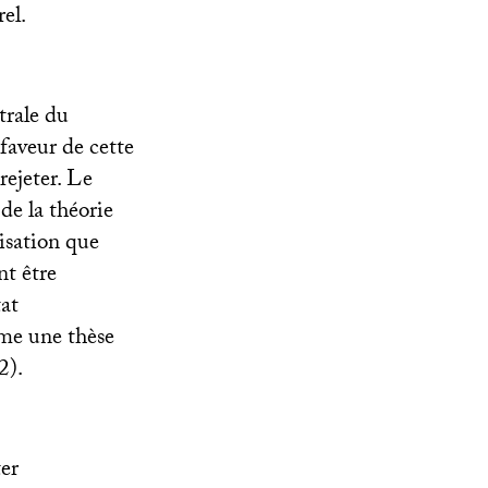
el.
ntrale du
faveur de cette
rejeter. Le
 de la théorie
lisation que
nt être
at
mme une thèse
2).
ter