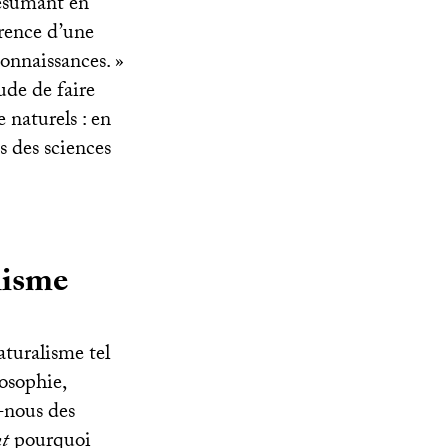
 résumant en
arence d’une
connaissances.
»
ude de faire
naturels : en
s des sciences
lisme
aturalisme tel
losophie,
s-nous des
nt
pourquoi