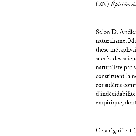
(
EN
)
Épistémolo
Selon D. Andler
naturalisme. Mal
thèse métaphysiq
succès des scien
naturaliste par 
constituent la n
considérés comm
d’indécidabilité
empirique, dont
Cela signifie-t-