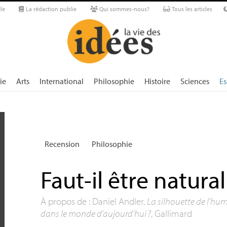
le
La rédaction publie
Qui sommes-nous?
Tous les articles
ie
Arts
International
Philosophie
Histoire
Sciences
Es
Recension
Philosophie
Faut-il être natural
À propos de : Daniel Andler,
La silhouette de l’hum
dans le monde d’aujourd’hui
?
, Gallimard