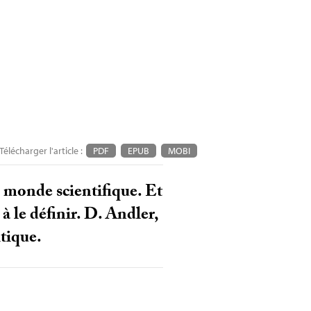
Télécharger l'article :
PDF
EPUB
MOBI
e monde scientifique. Et
à le définir. D. Andler,
itique.