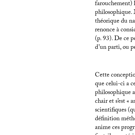
farouchement) l
philosophique. 
théorique du na
renonce à consi
(p. 93). De ce p
d’un parti, ou p
Cette concepti
que celui-ci a c
philosophique ab
chair et s’est «
a
scientifiques (q
définition méth
anime ces progr