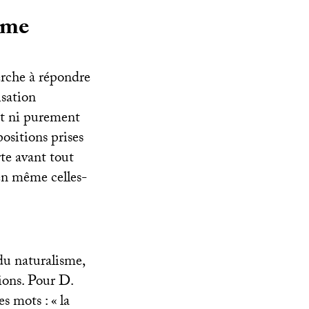
sme
herche à répondre
isation
oit ni purement
positions prises
rte avant tout
en même celles-
du naturalisme,
ations. Pour D.
es mots : «
la