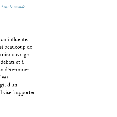
e dans le monde
ion influente,
si beaucoup de
ernier ouvrage
débats et à
en déterminer
tives
agit d’un
l vise à apporter