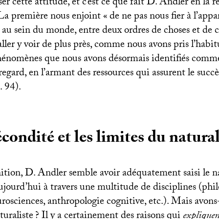
iser cette attitude, et c’est ce que fait D. Andler en la
a première nous enjoint «
de ne pas nous fier à l’app
, au sein du monde, entre deux ordres de choses et de 
aller y voir de plus près, comme nous avons pris l’habit
phénomènes que nous avons désormais identifiés comme 
regard, en l’armant des ressources qui assurent le succè
. 94).
écondité et les limites du natura
nition, D. Andler semble avoir adéquatement saisi le n
aujourd’hui à travers une multitude de disciplines (phi
rosciences, anthropologie cognitive, etc.). Mais avon
turaliste
? Il y a certainement des raisons qui
explique