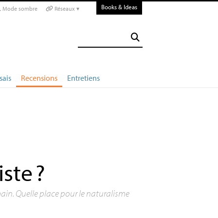
Books & Ideas
Mode sombre
Réseaux ▾
sais
Recensions
Entretiens
iste
?
ain. Quelle place pour le naturalisme