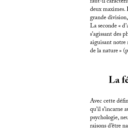
faut-il caractér
deux maximes. L
grande division
La seconde «
d’
s’agissant des 
aiguisant notre 
de la nature
» (p
La f
Avec cette défi
qu’il s’incarne 
psychologie, neu
raisons d’être na