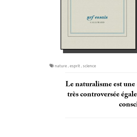
nature
,
esprit
,
science
Le naturalisme est une 
très controversée égale
consci