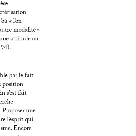
hèse
ctérisation
’où «
l’on
autre modalité
»
d’une attitude ou
 94).
le par le fait
e position
 s’est fait
erche
). Proposer une
e l’esprit qui
isme. Encore