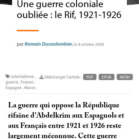
Une guerre coloniale
oubliée : le Rif, 1921-1926
par
Romain Ducoulombier
,
le 8 octobre 2008
colonialisme
,
Télécharger l'article :
PDF
EPUB
MOBI
guerre
,
France
,
Espagne
,
Maroc
La guerre qui oppose la République
rifaine d’Abdelkrim aux Espagnols et
aux Français entre 1921 et 1926 reste
largement méconnue. Cette guerre