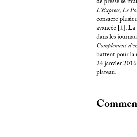
de presse se mul
L’Express, Le Po
consacre plusieu
avancée
[
1
]
. La
dans les journau
Complément d’en
battent pour la 
24 janvier 2016 
plateau.
Comment u