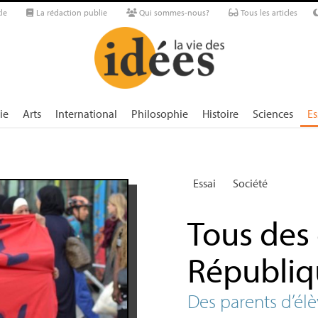
le
La rédaction publie
Qui sommes-nous?
Tous les articles
ie
Arts
International
Philosophie
Histoire
Sciences
Es
Essai
Société
Tous des 
Républiq
Des parents d’élè