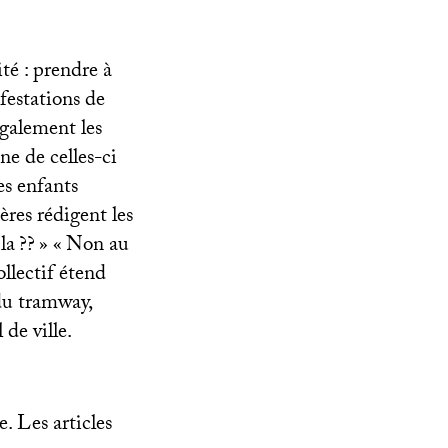
té : prendre à
ifestations de
également les
ne de celles-ci
es enfants
ères rédigent les
la
??
» «
Non au
ollectif étend
 du tramway,
 de ville.
. Les articles