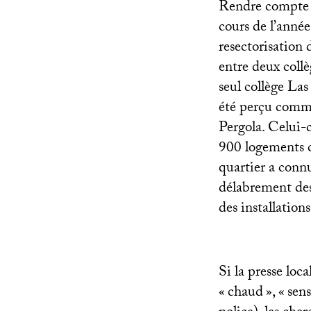
Rendre compte d
cours de l’anné
resectorisation 
entre deux collè
seul collège Las
été perçu comme
Pergola. Celui-
900 logements c
quartier a connu 
délabrement des
des installations
Si la presse lo
«
chaud
», «
sens