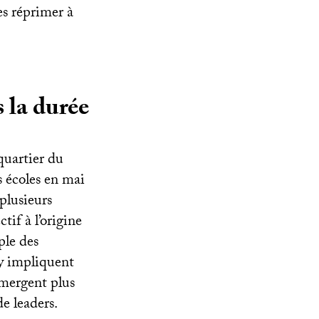
es réprimer à
 la durée
 quartier du
s écoles en mai
plusieurs
tif à l’origine
ple des
’y impliquent
émergent plus
de leaders.