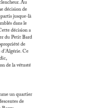
éclencheur. Au
ne décision de
épartis jusque-là
emblés dans le
Cette décision a
er du Petit Bard
opropriété de
s d’Algérie. Ce
dic,
on de la vétusté
omme un quartier
 descentes de