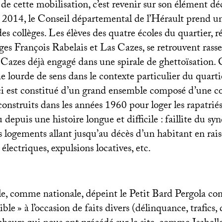
e cette mobilisation, c’est revenir sur son élément d
e 2014, le Conseil départemental de l’Hérault prend u
des collèges. Les élèves des quatre écoles du quartier, r
ges François Rabelais et Las Cazes, se retrouvent rass
 Cazes déjà engagé dans une spirale de ghettoïsation. 
 lourde de sens dans le contexte particulier du quarti
ci est constitué d’un grand ensemble composé d’une c
onstruits dans les années 1960 pour loger les rapatrié
depuis une histoire longue et difficile : faillite du syn
 logements allant jusqu’au décès d’un habitant en rais
 électriques, expulsions locatives, etc.
cale, comme nationale, dépeint le Petit Bard Pergola c
ible
» à l’occasion de faits divers (délinquance, trafics,