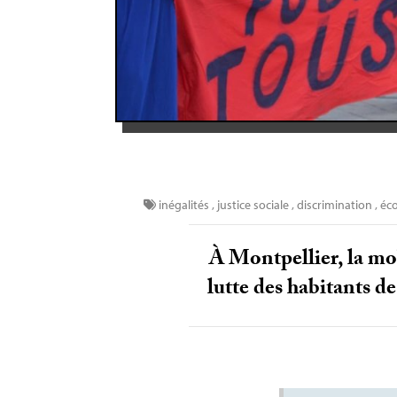
inégalités
,
justice sociale
,
discrimination
,
éco
À Montpellier, la mob
lutte des habitants de