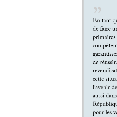
En tant qu
de faire u
primaires 
compétent
garantisse
de réussir
revendicat
cette situ
l’avenir d
aussi dans
République
pour les v