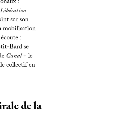
ionaux :
Libération
oint sur son
a mobilisation
 écoute :
tit-Bard se
de
Canal +
le
e collectif en
rale de la