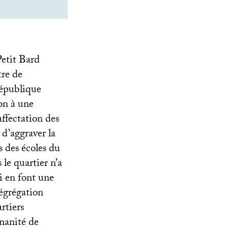
Petit Bard
tre de
République
on à une
ffectation des
 d’aggraver la
s des écoles du
 le quartier n’a
ui en font une
ségrégation
rtiers
inanité de