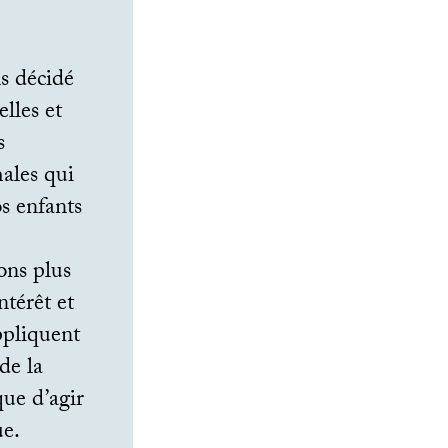
s décidé
lles et
s
ales qui
os enfants
ons plus
ntérêt et
appliquent
de la
ue d’agir
ue.