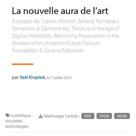
La nouvelle aura de l’art
À propos de : Lowe, Mitchell, Béliard, Fornaciari,
Tomassini, & Damone éd.,
The Aura in the Age of
Digital Materiality. Rethinking Preservation in the
Shadow of an Uncertain Future,
Factum
Foundation & Silvana Editoriale
par
Yaël Kreplak
,
le 7 juillet 2021
numérique
,
Télécharger l'article :
PDF
EPUB
MOBI
nouvelles
technologies