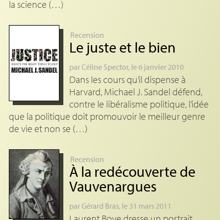
la science (…)
Recension
Le juste et le bien
par
Céline Spector
, le 6 janvier 2010
Dans les cours qu’il dispense à
Harvard, Michael J. Sandel défend,
contre le libéralisme politique, l’idée
que la politique doit promouvoir le meilleur genre
de vie et non se (…)
Recension
À la redécouverte de
Vauvenargues
par
Gérard Bras
, le 31 mars 2011
Laurent Bove dresse un portrait