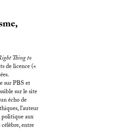
isme,
Right Thing to
ts de licence («
ées.
ée sur
PBS
et
ssible sur le site
t un écho de
thiques, l’auteur
 politique aux
 célèbre, entre