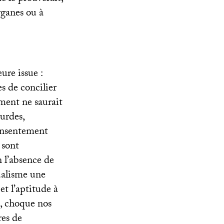
rganes ou à
ure issue :
es de concilier
ement ne saurait
surdes,
consentement
 sont
n l’absence de
ualisme une
et l’aptitude à
re, choque nos
res de