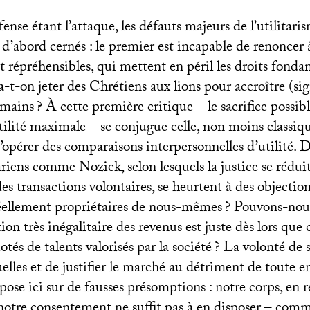
ense étant l’attaque, les défauts majeurs de l’utilitari
 d’abord cernés : le premier est incapable de renoncer 
nt répréhensibles, qui mettent en péril les droits fond
ra-t-on jeter des Chrétiens aux lions pour accroître (si
omains
? À cette première critique – le sacrifice possibl
utilité maximale – se conjugue celle, non moins classiq
d’opérer des comparaisons interpersonnelles d’utilité.
tariens comme Nozick, selon lesquels la justice se réduit
des transactions volontaires, se heurtent à des objection
ellement propriétaires de nous-mêmes
? Pouvons-nou
ion très inégalitaire des revenus est juste dès lors que 
és de talents valorisés par la société
? La volonté de s
uelles et de justifier le marché au détriment de toute e
e ici sur de fausses présomptions : notre corps, en ré
 notre consentement ne suffit pas à en disposer – comm