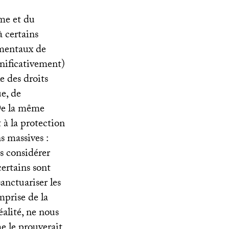
sme et du
à certains
amentaux de
gnificativement)
e des droits
ue, de
 De la même
 à la protection
s massives :
s considérer
certains sont
anctuariser les
mprise de la
alité, ne nous
e le prouverait,