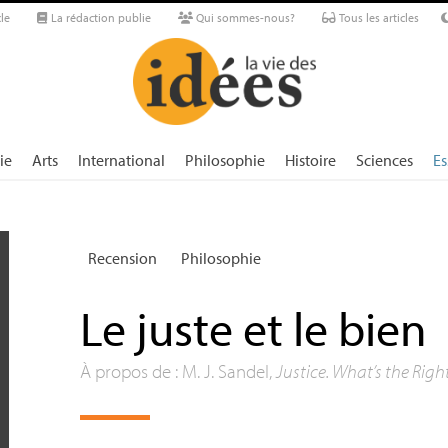
le
La rédaction publie
Qui sommes-nous?
Tous les articles
ie
Arts
International
Philosophie
Histoire
Sciences
Es
Recension
Philosophie
Le juste et le bien
À propos de : M. J. Sandel,
Justice. What’s the Righ