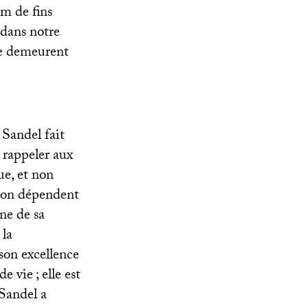
om de fins
 dans notre
ite demeurent
 Sandel fait
r rappeler aux
ue, et non
tion dépendent
une de sa
 la
son excellence
 de vie
; elle est
 Sandel a