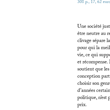
308 p., 17, 62 eur
Une société just
être neutre au r
clivage sépare l
pour qui la mei
vie, ce qui supp
et récompense. 
soutient que les
conception parti
choisir son genr
d’années certai
politique, n’est
prix.