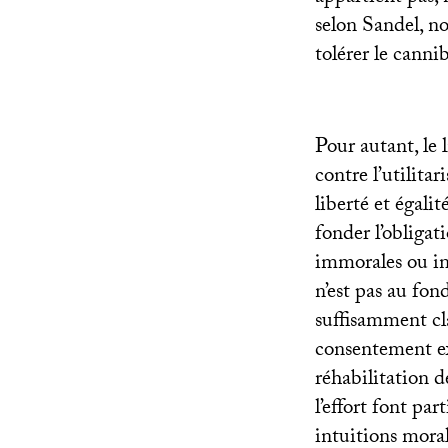
selon Sandel, n
tolérer le canni
Pour autant, le 
contre l’utilita
liberté et égali
fonder l’obligat
immorales ou in
n’est pas au fon
suffisamment cla
consentement ex
réhabilitation d
l’effort font part
intuitions moral