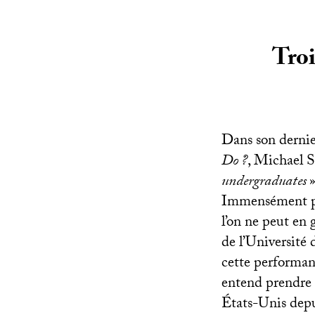
Troi
Dans son dernie
Do
?
, Michael S
undergraduates
Immensément popu
l’on ne peut en 
de l’Université
cette performanc
entend prendre p
États-Unis depui