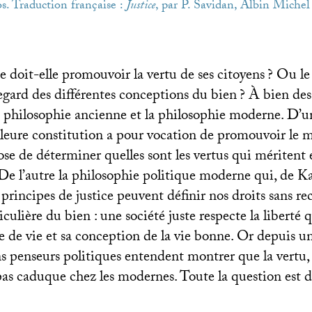
os. Traduction française :
Justice
, par P. Savidan, Albin Michel
e doit-elle promouvoir la vertu de ses citoyens
? Ou le 
egard des différentes conceptions du bien
? À bien des
a philosophie ancienne et la philosophie moderne. D’u
lleure constitution a pour vocation de promouvoir le m
ose de déterminer quelles sont les vertus qui méritent
De l’autre la philosophie politique moderne qui, de K
 principes de justice peuvent définir nos droits sans re
culière du bien : une société juste respecte la liberté
e de vie et sa conception de la vie bonne. Or depuis u
ns penseurs politiques entendent montrer que la vertu,
 pas caduque chez les modernes. Toute la question est d