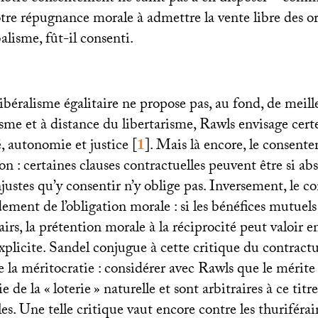
otre répugnance morale à admettre la vente libre des o
balisme, fût-il consenti.
libéralisme égalitaire ne propose pas, au fond, de meille
risme et à distance du libertarisme, Rawls envisage cert
té, autonomie et justice
[
1
]
. Mais là encore, le consent
ion : certaines clauses contractuelles peuvent être si ab
justes qu’y consentir n’y oblige pas. Inversement, le 
dement de l’obligation morale : si les bénéfices mutuels
irs, la prétention morale à la réciprocité peut valoir e
plicite. Sandel conjugue à cette critique du contract
e la méritocratie : considérer avec Rawls que le mérite 
ie de la «
loterie
» naturelle et sont arbitraires à ce tit
es. Une telle critique vaut encore contre les thuriférai