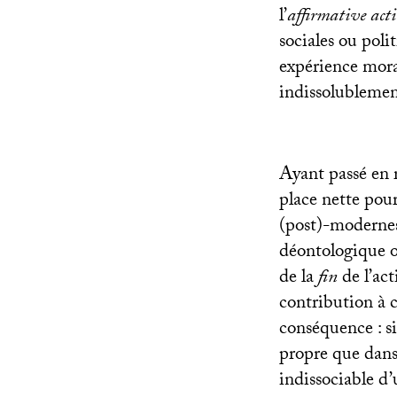
l’
affirmative act
sociales ou poli
expérience moral
indissolublemen
Ayant passé en r
place nette pour
(post)-modernes 
déontologique o
de la
fin
de l’act
contribution à c
conséquence : si
propre que dans 
indissociable d’