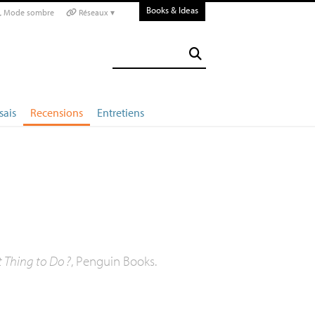
Books & Ideas
Mode sombre
Réseaux ▾
sais
Recensions
Entretiens
t Thing to Do
?
, Penguin Books.