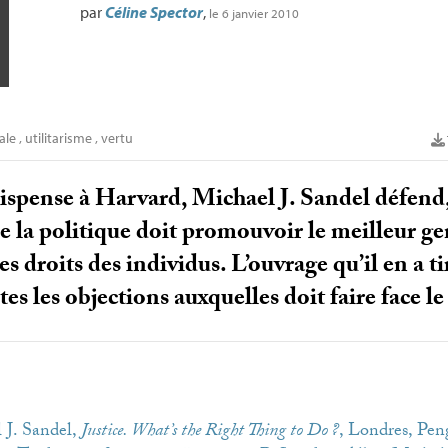
par
Céline Spector
,
le 6 janvier 2010
ale
,
utilitarisme
,
vertu
dispense à Harvard, Michael J. Sandel défend,
ue la politique doit promouvoir le meilleur ge
s droits des individus. L’ouvrage qu’il en a ti
tes les objections auxquelles doit faire face
 J. Sandel,
Justice. What’s the Right Thing to Do
?
, Londres, Pen