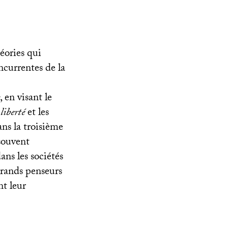
héories qui
ncurrentes de la
, en visant le
 liberté
et les
ans la troisième
souvent
dans les sociétés
 grands penseurs
t leur