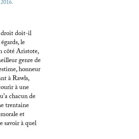
 2016.
droit doit-il
 égards, le
n côté Aristote,
eilleur genre de
 estime, honneur
ant à Rawls,
courir à une
 qu’a chacun de
ne trentaine
 morale et
e savoir à quel