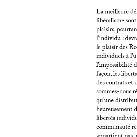
La meilleure déf
libéralisme sont
plaisirs, pourta
l’individu : dev
le plaisir des R
individuels à l’
l’impossibilité 
façon, les liber
des contrats et 
sommes-nous ré
qu’une distribut
heureusement dot
libertés individ
communauté repos
appartient pas,