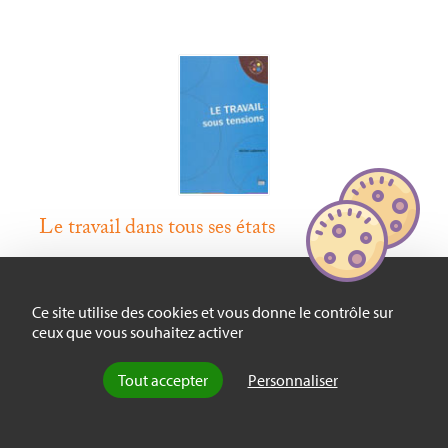
Le travail dans tous ses états
Ce site utilise des cookies et vous donne le contrôle sur
À propos de : M. Lallement,
Le Travail sous
ceux que vous souhaitez activer
tensions
, Editions Sciences humaines.
Tout accepter
Personnaliser
par Dominique Méda [3-05-2010]