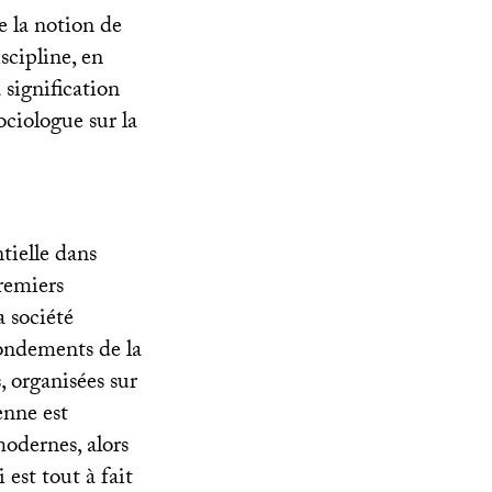
e la notion de
scipline, en
 signification
ociologue sur la
tielle dans
remiers
a société
fondements de la
, organisées sur
enne est
modernes, alors
est tout à fait