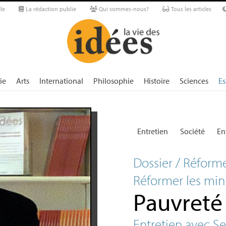
le
La rédaction publie
Qui sommes-nous?
Tous les articles
ie
Arts
International
Philosophie
Histoire
Sciences
Es
Entretien
Société
En
Dossier / Réform
Réformer les min
Pauvreté 
Entretien avec 