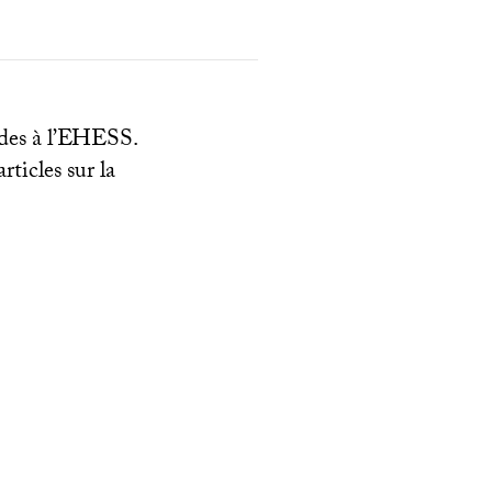
es à l’
EHESS
.
ticles sur la