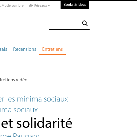
Books & Ideas
Mode sombre
Réseaux ▾
sais
Recensions
Entretiens
tretiens vidéo
er les minima sociaux
ima sociaux
et solidarité
Serge Paugam