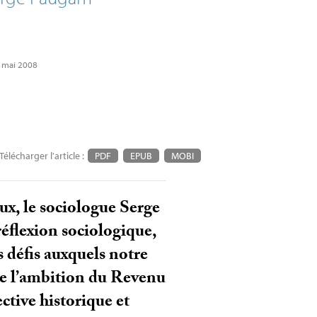
0 mai 2008
Télécharger l'article :
PDF
EPUB
MOBI
x, le sociologue Serge
réflexion sociologique,
s défis auxquels notre
ire l’ambition du Revenu
ctive historique et