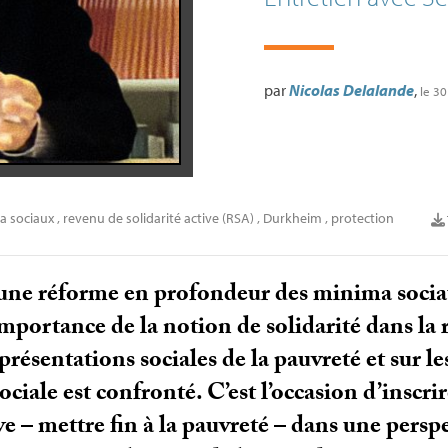
par
Nicolas Delalande
,
le 3
a sociaux
,
revenu de solidarité active (
RSA
)
,
Durkheim
,
protection
 une réforme en profondeur des minima sociau
mportance de la notion de solidarité dans la 
eprésentations sociales de la pauvreté et sur le
ociale est confronté. C’est l’occasion d’inscr
ve – mettre fin à la pauvreté – dans une perspe