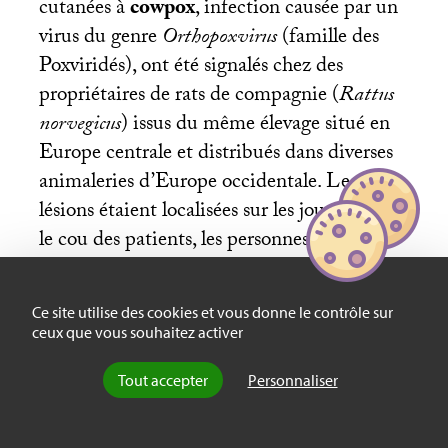
cutanées à
cowpox
, infection causée par un
virus du genre
Orthopoxvirus
(famille des
Poxviridés), ont été signalés chez des
propriétaires de rats de compagnie (
Rattus
norvegicus
) issus du même élevage situé en
Europe centrale et distribués dans diverses
animaleries d’Europe occidentale. Les
lésions étaient localisées sur les joues ou sur
le cou des patients, les personnes portant
volontiers leur animal sur l’épaule, au
contact de la peau.
Ce site utilise des cookies et vous donne le contrôle sur
ceux que vous souhaitez activer
Tout accepter
Personnaliser
Quelques années auparavant, en 2003, un
épisode assez sérieux avait eu lieu aux États-