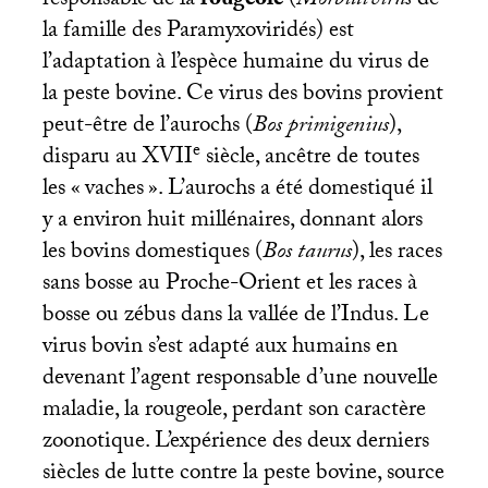
responsable de la
rougeole
(
Morbillivirus
de
la famille des Paramyxoviridés) est
l’adaptation à l’espèce humaine du virus de
la peste bovine. Ce virus des bovins provient
peut-être de l’aurochs (
Bos primigenius
),
e
disparu au
XVII
siècle, ancêtre de toutes
les «
vaches
». L’aurochs a été domestiqué il
y a environ huit millénaires, donnant alors
les bovins domestiques (
Bos taurus
), les races
sans bosse au Proche-Orient et les races à
bosse ou zébus dans la vallée de l’Indus. Le
virus bovin s’est adapté aux humains en
devenant l’agent responsable d’une nouvelle
maladie, la rougeole, perdant son caractère
zoonotique. L’expérience des deux derniers
siècles de lutte contre la peste bovine, source