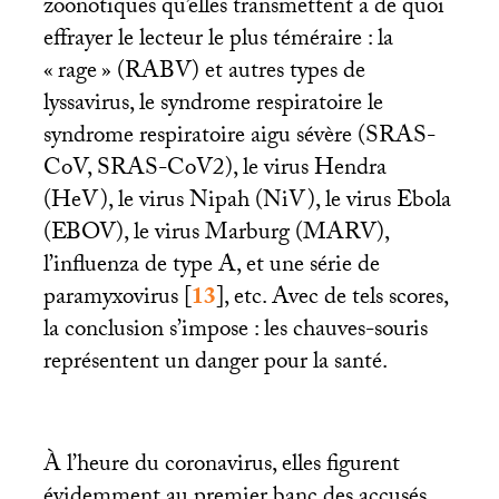
zoonotiques qu’elles transmettent a de quoi
effrayer le lecteur le plus téméraire : la
«
rage
» (
RABV
) et autres types de
lyssavirus, le syndrome respiratoire le
syndrome respiratoire aigu sévère (
SRAS
-
CoV,
SRAS
-CoV2), le virus Hendra
(HeV), le virus Nipah (NiV), le virus Ebola
(
EBOV
), le virus Marburg (
MARV
),
l’influenza de type A, et une série de
paramyxovirus
[
13
]
, etc. Avec de tels scores,
la conclusion s’impose : les chauves-souris
représentent un danger pour la santé.
À l’heure du coronavirus, elles figurent