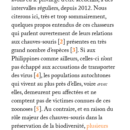
avons eu le privilège d’être accueillis, à des
intervalles réguliers, depuis 2012. Nous
citerons ici, très et trop sommairement,
quelques propos entendus de ces chasseurs
qui parlent ouvertement de leurs relations
aux chauves-souris
[
2
]
présentes en très
grand nombre d’espèces
[
3
]
. Si aux
Philippines comme ailleurs, celles-ci n’ont
pas échappé aux accusations de transporter
des virus
[
4
]
, les populations autochtones
qui vivent au plus près d’elles, voire
avec
elles, demeurent peu affectées et ne
comptent pas de victimes connues de ces
zoonoses
[
5
]
. Au contraire, et en raison du
rôle majeur des chauves-souris dans la
préservation de la biodiversité,
plusieurs