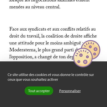
lorsque les négociations salariales étaient
menées au niveau central.
Face aux syndicats et aux conflits relatifs au
droit du travail, la coalition de droite affiche
une attitude pour le moins ambiguë :
Moderaterna, le plus grand parti de
l’opposition, a changé de ton depuis
l’élection de son nouveau président, Fredrik
Reinfeldt, qui n’annonce plus de
Ce site utilise des cookies et vous donne le contrôle sur
changements radicaux en cas de victoire
ceux que vous souhaitez activer
électorale. Ses alliés continuent toutefois
d’insister sur le besoin de «
réformer
» le
Tout accepter
Personnaliser
droit du travail et de limiter le droit de
grève. Les inquiétudes syndicales