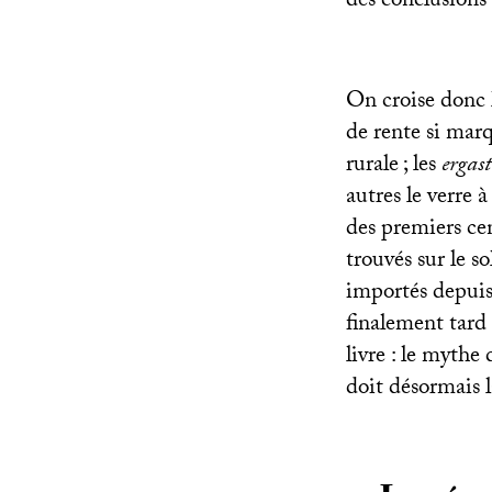
des conclusions
On croise donc l
de rente si marq
rurale
; les
ergast
autres le verre 
des premiers c
trouvés sur le 
importés depuis 
finalement tard 
livre : le mythe
doit désormais la