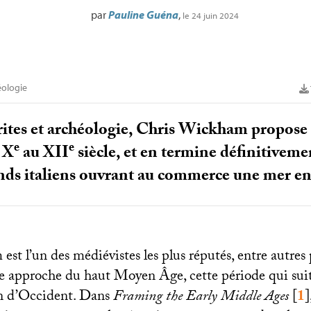
par
Pauline Guéna
,
le 24 juin 2024
éologie
crites et archéologie, Chris Wickham propose
e
e
 X
au
XII
siècle, et en termine définitiveme
ds italiens ouvrant au commerce une mer e
t l’un des médiévistes les plus réputés, entre autres 
e approche du haut Moyen Âge, cette période qui suit 
n d’Occident. Dans
Framing the Early Middle Ages
[
1
]