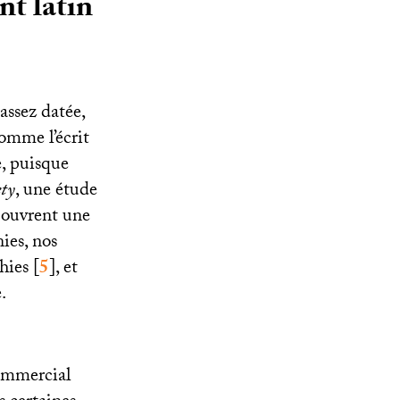
nt latin
assez datée,
omme l’écrit
e, puisque
ety
, une étude
 ouvrent une
ies, nos
hies
[
5
]
, et
.
commercial