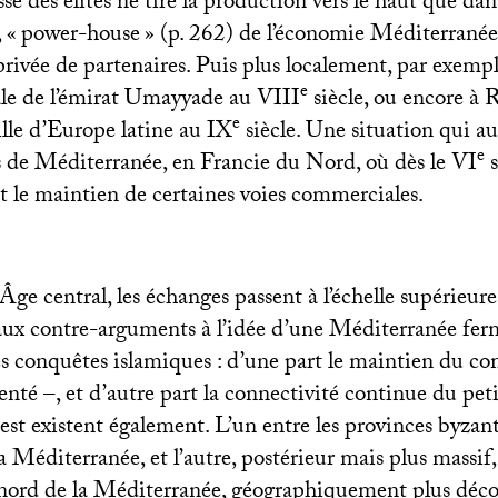
sse des élites ne tire la production vers le haut que dan
 «
power-house
» (p. 262) de l’économie Méditerranée
privée de partenaires. Puis plus localement, par exemp
e
ale de l’émirat Umayyade au
VIII
siècle, ou encore à 
e
ille d’Europe latine au
IX
siècle. Une situation qui au
e
s de Méditerranée, en Francie du Nord, où dès le
VI
s
t le maintien de certaines voies commerciales.
ge central, les échanges passent à l’échelle supérieur
paux contre-arguments à l’idée d’une Méditerranée fe
des conquêtes islamiques : d’une part le maintien du c
té –, et d’autre part la connectivité continue du pet
est existent également. L’un entre les provinces byzant
a Méditerranée, et l’autre, postérieur mais plus massif,
nord de la Méditerranée, géographiquement plus déco