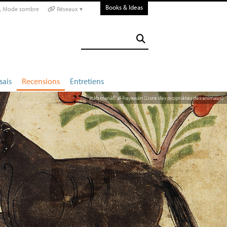
Books & Ideas
Mode sombre
Réseaux ▾
sais
Recensions
Entretiens
itâb manâfî’ al-hayawân (Livre des propriétés des animaux)