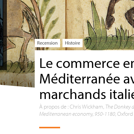
Recension
Histoire
Le commerce e
Méditerranée av
marchands itali
À propos de : Chris Wickham,
The Donkey a
Mediterranean economy, 950-1180
, Oxford