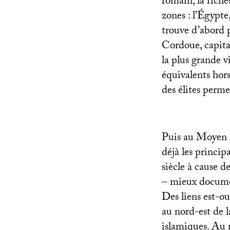
romain, la riche
zones : l’Égypte,
trouve d’abord 
Cordoue, capit
la plus grande v
équivalents hor
des élites perme
Puis au Moyen Â
déjà les princi
siècle à cause 
– mieux documen
Des liens est-ou
au nord-est de l
islamiques. Au 