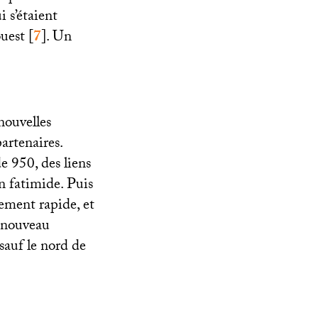
i s’étaient
ouest
[
7
]
. Un
nouvelles
artenaires.
e 950, des liens
n fatimide. Puis
mement rapide, et
renouveau
sauf le nord de