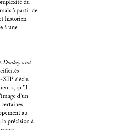
complexité du
mais à partir de
et historien
ée à une
ns
Donkey and
cificités
e
e
-
XII
siècle,
ment
», qu’il
l’image d’un
certaines
loppement au
 la précision à