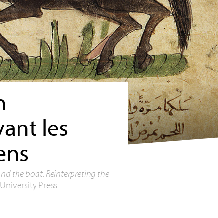
n
ant les
ens
nd the boat. Reinterpreting the
 University Press