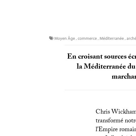
Moyen Âge
,
commerce
,
Méditerranée
,
arch
En croisant sources é
la Méditerranée du
marchan
Chris Wickham es
transformé notr
l’Empire romai