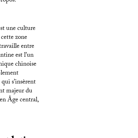
propos.
est une culture
 cette zone
ravaille entre
ntine est l’un
amique chinoise
blement
qui s’insèrent
ent majeur du
en Âge central,