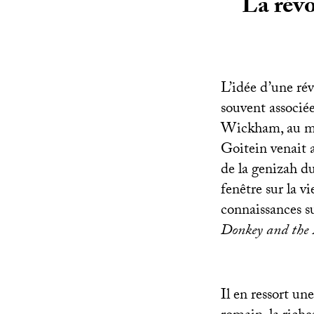
La révo
L’idée d’une rév
souvent associé
Wickham, au mom
Goitein venait 
de la genizah d
fenêtre sur la 
connaissances su
Donkey and the 
Il en ressort u