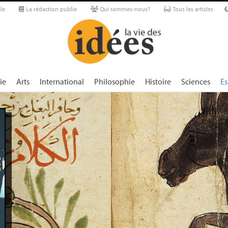
le
La rédaction publie
Qui sommes-nous?
Tous les articles
ie
Arts
International
Philosophie
Histoire
Sciences
Es