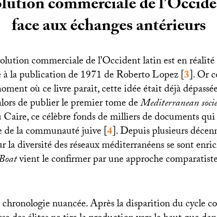
lution commerciale de l’Occide
face aux échanges antérieurs
olution commerciale de l’Occident latin est en réalité 
e à la publication de 1971 de Roberto Lopez
[
3
]
. Or c
ent où ce livre parait, cette idée était déjà dépassé
alors de publier le premier tome de
Mediterranean soci
u Caire, ce célèbre fonds de milliers de documents qui
vie de la communauté juive
[
4
]
. Depuis plusieurs décenn
r la diversité des réseaux méditerranéens se sont enric
Boat
vient le confirmer par une approche comparatiste
ne chronologie nuancée. Après la disparition du cycle 