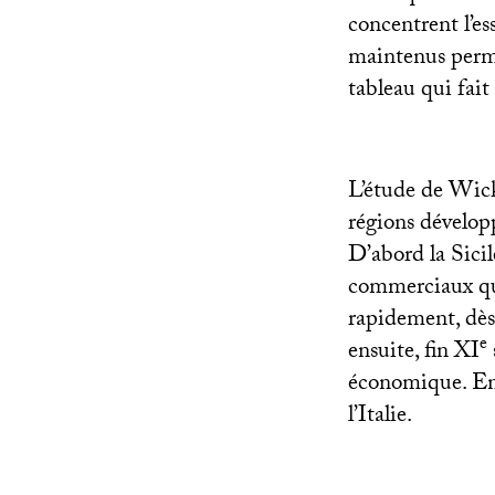
concentrent l’es
maintenus permet
tableau qui fait
L’étude de Wickh
régions développ
D’abord la Sicil
commerciaux qui
rapidement, dès
e
ensuite, fin
XI
économique. En 
l’Italie.