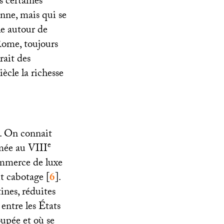
s certaines
nne, mais qui se
le autour de
Rome, toujours
rait des
iècle la richesse
e. On connait
e
rmée au
VIII
ommerce de luxe
it cabotage
[
6
]
.
ines, réduites
 entre les États
upée et où se