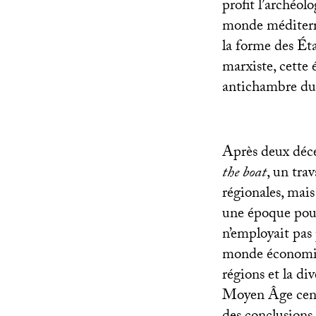
profit l’archéo
monde méditerra
la forme des Éta
marxiste, cette
antichambre du
Après deux déce
the boat
, un trav
régionales, mais
une époque pou
n’employait pas 
monde économiq
régions et la di
Moyen Âge centra