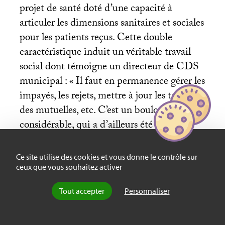
projet de santé doté d’une capacité à
articuler les dimensions sanitaires et sociales
pour les patients reçus. Cette double
caractéristique induit un véritable travail
social dont témoigne un directeur de
CDS
municipal : «
Il faut en permanence gérer les
impayés, les rejets, mettre à jour les tables
des mutuelles, etc. C’est un boulot
considérable, qui a d’ailleurs été l’un des
objets du refus des médecins libéraux à
adopter le tiers payant.
» L’ouverture à tout
Ce site utilise des cookies et vous donne le contrôle sur
public qui empêche, ou au moins limite, les
ceux que vous souhaitez activer
refus de soins, fait partie des missions
Tout accepter
Personnaliser
obligatoires originelles des
CDS
, mais
d’autres, comme les actions de santé