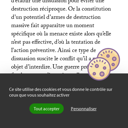
d’établir une dissuasion pour éviter une
destruction réciproque. Or la constitution
d’un potentiel d’armes de destruction
massive fait apparaître un moment
spécifique où la menace existe alors qu’elle
n’est pas effective, d’où la tentation de
l’action préventive. Ainsi ce type de
dissuasion suscite le conflit qu’il a pour
objet d’interdire. Une guerre préventive ne
fonde pas une dissuasion : elle est au
contraire l’expression de son échec.
Ce site utilise des cookies et vous donne le contrôle sur
ceux que vous souhaitez activer
Face aux mouvements de guérilla définis
Tout accepter
Personnaliser
comme terroristes même s’ils ne s’en
prennent qu’à des forces armées, la stratégie