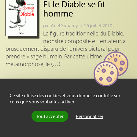
Et le Diable se fit
homme
par
Ariel Suhamy
, le 26 juillet 2010
La figure traditionnelle du Diable,
monstre composite et tentateur, a
brusquement disparu de l’univers pictural pour
prendre visage humain. Par cette ultime
métamorphose, le (…)
Ce site utilise des cookies et vous donne le contrôle sur
ceux que vous souhaitez activer
Notes
Tout accepter
Personnaliser
[
1
]
Un comportement en rationalité bayésienne (du nom du Révérend
Bayes) équivaut à ceci : ayant à prendre une décision, un individu émet une
hypothèse a priori sur la probabilité d’un événement ou d’un résultat futur