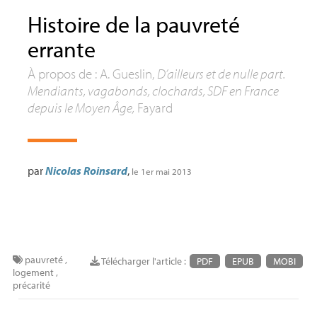
Histoire de la pauvreté
errante
À propos de : A. Gueslin,
D’ailleurs et de nulle part.
Mendiants, vagabonds, clochards,
SDF
en France
depuis le Moyen Âge,
Fayard
par
Nicolas Roinsard
,
le 1er mai 2013
pauvreté
,
Télécharger l'article :
PDF
EPUB
MOBI
logement
,
précarité