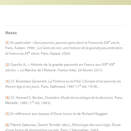
Notes
e
[
1
]
En particulier :
Gens pauvres, pauvres gens dans la France du
XIX
siècle,
Paris, Aubier, 1998
;
Les Gens de rien, une histoire de la grande pauvreté dans
e
la France du
XX
siècle,
Paris, Fayard, 2004.
e
e
[
2
]
Gueslin A., «
Histoire de la grande pauvreté en France aux
XIX
-
XX
siècles
», La Marche de l’Histoire, France Inter, 26 février 2013.
[
3
]
Cf. Bronislaw Geremek,
La Potence ou la Pitié. L’Europe et les pauvres du
re
Moyen âge à nos jours,
Paris, Gallimard, 1987 (1
éd. 1978).
[
4
]
Cf. Howard S. Becker,
Outsiders. Étude de sociologie de la déviance,
Paris,
re
Métaillé, 1985 (1
éd. 1963).
[
5
]
En référence aux travaux d’Oscar Lewis et de Richard Hoggart.
[
6
]
Patrick Gaboriau, Daniel Terrolle (dirs.),
Ethnologie des sans-logis. Étude
d’une forme de domination sociale,
Paris, L’Harmattan, 2003.