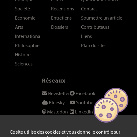
Société
Recensions
Contact
Économie
Entretiens
Soumettre un article
Arts
Dossiers
Contributeurs
International
Liens
Philosophie
Plan du site
Histoire
Sciences
Réseaux
Newsletter
Facebook
Bluesky
Youtube
Mastodon
Linkedin
Threads
SeenThis
Instagram
Fil RSS
Ce site utilise des cookies et vous donne le contrôle sur