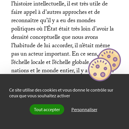
l’histoire intellectuelle, il est très utile de
faire appel à d’autres approches et de
reconnaître qu’il y a eu des mondes
politiques où l’État était très loin d’avoir la
densité conceptuelle que nous avons
l’habitude de lui accorder, il n’était même
pas un acteur important. En ce sens, entre
l’échelle locale et l’échelle globale, entre les
nations et le monde entier, il y a des paliers
intermédiaires. L’un de ces paliers serait
celui des civilisations ou des grandes
Ce site utilise des cookies et vous donne le contrôle sur
cultures, qui ont beaucoup à voir avec les
ceux que vous souhaitez activer
langues et les religions les plus présentes. La
Tout accepter
Personnaliser
communauté ibéro-américaine est l’une de
ces grandes unités ou niveaux