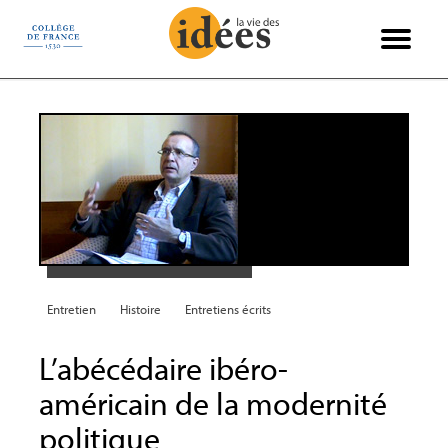
Panneau de gestion des cookies
Books & Ideas
International
Philosophie
Recensions
Entretiens
Économie
Politique
Sciences
Histoire
Société
Essais
Arts
Entretien
Histoire
Entretiens écrits
L’abécédaire ibéro-
américain de la modernité
politique