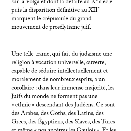
e
sur la Volga et dont la défaite au X
siècle
e
puis la disparition définitive au
XII
marquent le crépuscule du grand
mouvement de prosélytisme juif.
Une telle trame, qui fait du judaïsme une
religion à vocation universelle, ouverte,
capable de séduire intellectuellement et
moralement de nombreux esprits, a un
corollaire : dans leur immense majorité, les
Juifs du monde ne forment pas une
«
ethnie
» descendant des Judéens. Ce sont
des Arabes, des Goths, des Latins, des
Grecs, des Égyptiens, des Slaves, des Turcs
et même «
nos ancêtres les Gaulois
». Et les