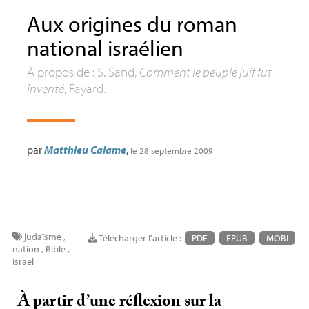
Aux origines du roman
national israélien
À propos de : S. Sand,
Comment le peuple juif fut
inventé
, Fayard.
par
Matthieu Calame
,
le 28 septembre 2009
judaïsme
,
Télécharger l'article :
PDF
EPUB
MOBI
nation
,
Bible
,
Israël
À partir d’une réflexion sur la