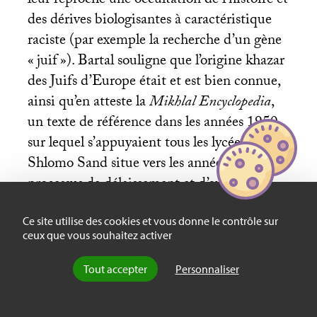
leur reproche une occultation de l’histoire et
des dérives biologisantes à caractéristique
raciste (par exemple la recherche d’un gène
«
juif
»). Bartal souligne que l’origine khazar
des Juifs d’Europe était et est bien connue,
ainsi qu’en atteste la
Mikhlal Encyclopedia
,
un texte de référence dans les années 1950
sur lequel s’appuyaient tous les lycéens.
Shlomo Sand situe vers les années 1960 le
processus de délaissement et d’oubli des
Khazars.
Ce site utilise des cookies et vous donne le contrôle sur
ceux que vous souhaitez activer
Toutefois, du point de vue du lecteur, la
Tout accepter
Personnaliser
critique d’Israël Bartal donne envie de
renvoyer Sand et son détracteur dos-à-dos.