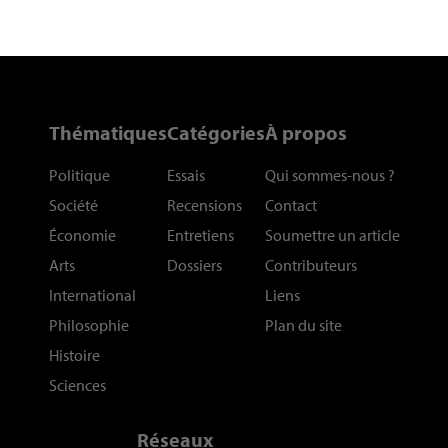
Thématiques
Catégories
À propos
Politique
Essais
Qui sommes-nous
?
Société
Recensions
Contact
Économie
Entretiens
Soumettre un article
Arts
Dossiers
Contributeurs
International
Liens
Philosophie
Plan du site
Histoire
Sciences
Réseaux