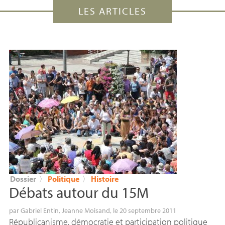
LES ARTICLES
Dossier
〉
Politique
〉
Histoire
Débats autour du 15M
par
Gabriel Entin
,
Jeanne Moisand
, le 20 septembre 2011
Républicanisme, démocratie et participation politique