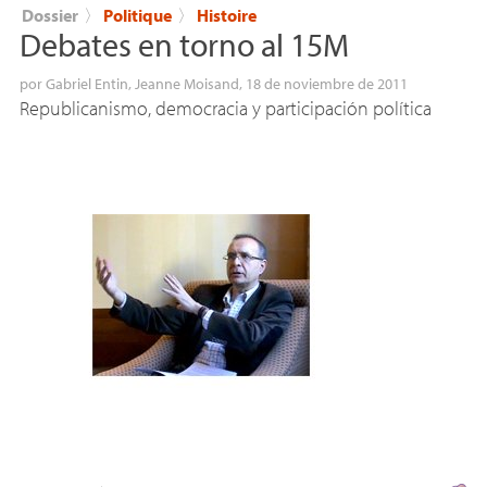
Dossier
〉
Politique
〉
Histoire
Debates en torno al 15M
por
Gabriel Entin
,
Jeanne Moisand
, 18 de noviembre de 2011
Republicanismo, democracia y participación política