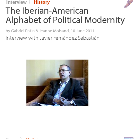
Interview
〉
History
The Iberian-American
Alphabet of Political Modernity
by
Gabriel Entin
&
Jeanne Moisand
, 10 June 2011
Interview with Javier Fernández Sebastián