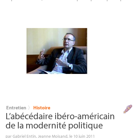
Entretien
〉
Histoire
L’abécédaire ibéro-américain
de la modernité politique
par
Gabriel Entin
,
Jeanne Moisand
, le 10 juin 2011